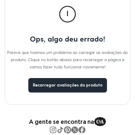
Calças
Casacos e Jaquetas
Jeans
Macacões
Saias
Shorts e Bermudas
Vestidos
Ops, algo deu errado!
Acessórios
Bolsas
Bonés e Chapéus
Parece que tivemos um problema ao carregar as avaliações do
Bijoux
produto. Clique no botão abaixo para recarregar a página e
Cintos
Óculos
vamos fazer tudo funcionar novamente!
Relógios
Calçados
Botas
Recarregar avaliações do produto
Chinelos
Rasteirinhas
Sandálias
Sapatilhas
Tênis
Marcas
City
A gente se encontra na
Clock House
Mindset