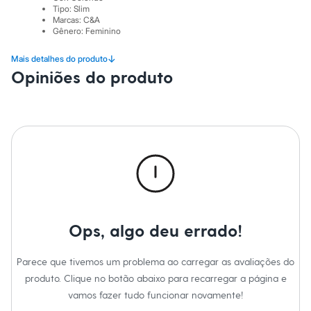
Sawary
Tipo
:
Slim
Yessica
Marcas
:
C&A
Moda esportiva
Gênero
:
Feminino
Acessórios
Blusas
↓
Mais detalhes do produto
Calçados
Opiniões do produto
Leggings
Shorts e Bermudas
Tops
Moda íntima
Calcinhas
Cintas e Modeladores
Meias
Pijamas
Sutiãs e Tops
Moda praia
Biquínis
Maiôs
Ops, algo deu errado!
Saídas de praia
Personagens
Plus size
Parece que tivemos um problema ao carregar as avaliações do
Blusas e Camisetas
Calças
produto. Clique no botão abaixo para recarregar a página e
Casacos e Jaquetas
vamos fazer tudo funcionar novamente!
Jeans