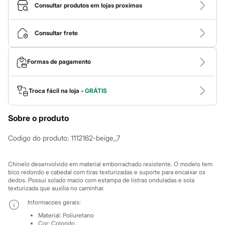
Calças
Consultar produtos em lojas proximas
Casacos e Jaquetas
Jeans
Macacões
Consultar frete
Saias
Shorts e Bermudas
Vestidos
Formas de pagamento
Acessórios
Bolsas
Bonés e Chapéus
Bijoux
Troca fácil na loja -
GRÁTIS
Cintos
Óculos
Sobre o produto
Relógios
Calçados
Botas
Codigo do produto
:
1112162-beige_7
Chinelos
Rasteirinhas
Sandálias
Chinelo desenvolvido em material emborrachado resistente. O modelo tem
Sapatilhas
bico redondo e cabedal com tiras texturizadas e suporte para encaixar os
dedos. Possui solado macio com estampa de listras onduladas e sola
Tênis
texturizada que auxilia no caminhar.
Marcas
City
Informacoes gerais:
Clock House
Material
:
Poliuretano
Mindset
Cor
:
Colorido