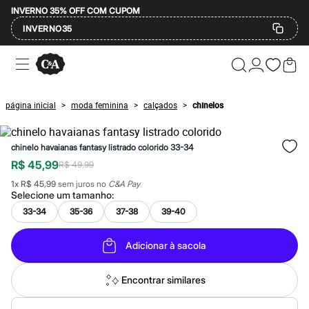
INVERNO 35% OFF COM CUPOM
INVERNO35
Ofertas
Compre por Departamento
Feminino
Masculino
página inicial
moda feminina
calçados
chinelos
>
>
>
Infantil
Calçados
Mindse7
chinelo havaianas fantasy listrado colorido 33-34
Plus Size
Até 20% off
R$ 45,99
R$ 49,99
Até 40% off
1
x
R$ 45,99
sem juros no
C&A Pay
Até 60% off
Selecione um
tamanho
:
A partir de 60% off
Feminino
33-34
35-36
37-38
39-40
Em alta
Inverno
Adicionar à sacola
Alfaiataria
Novidades
Roupas
Encontrar similares
Blusas e Camisetas
Básicos