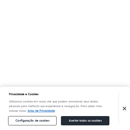
Privacidade e Cookies
Utilizamos cookies em nosso site que podem armazenar seus dados
pessoais para melhorar sua experiência e navegação. Para saber mais
acesse nosso
Aviso de Privacidade
Configuração de cookies
Aceitar todos os cookies