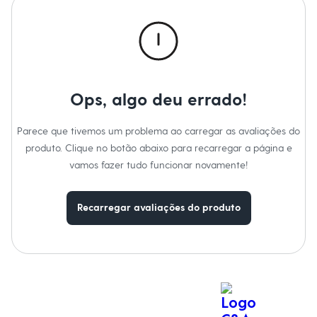
Calças
Casacos e Jaquetas
Jeans
Macacões
Saias
Shorts e Bermudas
Vestidos
Acessórios
Ops, algo deu errado!
Bolsas
Bonés e Chapéus
Bijoux
Parece que tivemos um problema ao carregar as avaliações do
Cintos
produto. Clique no botão abaixo para recarregar a página e
Óculos
vamos fazer tudo funcionar novamente!
Relógios
Calçados
Botas
Chinelos
Recarregar avaliações do produto
Rasteirinhas
Sandálias
Sapatilhas
Tênis
Marcas
City
Clock House
Mindset