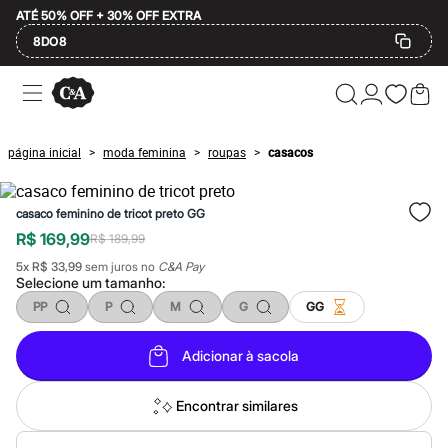
ATÉ 50% OFF + 30% OFF EXTRA
8DO8
Ofertas
Compre por Departamento
Feminino
Masculino
página inicial
moda feminina
roupas
casacos
>
>
>
Infantil
Calçados
Mindse7
casaco feminino de tricot preto GG
Plus Size
Até 20% off
R$ 169,99
R$ 189,99
Até 40% off
5
x
R$ 33,99
sem juros no
C&A Pay
Até 60% off
Selecione um
tamanho
:
A partir de 60% off
Feminino
PP
P
M
G
GG
Em alta
Inverno
Adicionar à sacola
Alfaiataria
Novidades
Roupas
Encontrar similares
Blusas e Camisetas
Básicos