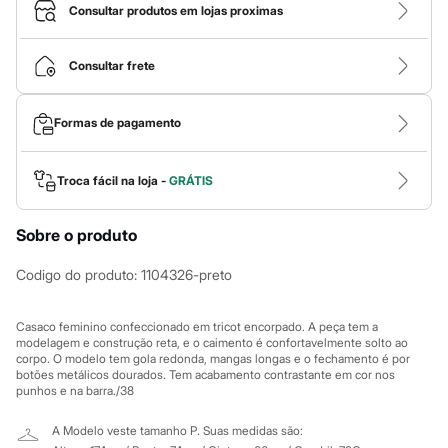
Calças
Consultar produtos em lojas proximas
Casacos e Jaquetas
Jeans
Macacões
Consultar frete
Saias
Shorts e Bermudas
Vestidos
Formas de pagamento
Acessórios
Bolsas
Bonés e Chapéus
Bijoux
Troca fácil na loja -
GRÁTIS
Cintos
Óculos
Sobre o produto
Relógios
Calçados
Botas
Codigo do produto
:
1104326-preto
Chinelos
Rasteirinhas
Sandálias
Casaco feminino confeccionado em tricot encorpado. A peça tem a
Sapatilhas
modelagem e construção reta, e o caimento é confortavelmente solto ao
corpo. O modelo tem gola redonda, mangas longas e o fechamento é por
Tênis
botões metálicos dourados. Tem acabamento contrastante em cor nos
Marcas
punhos e na barra./38
City
Clock House
A Modelo veste tamanho P.
Suas medidas são:
Mindset