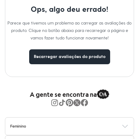
Moda esportiva
Shorts e Saias
Ops, algo deu errado!
Vestidos
Masculino
Parece que tivemos um problema ao carregar as avaliações do
Em alta
Dia dos Pais
produto. Clique no botão abaixo para recarregar a página e
Inverno
vamos fazer tudo funcionar novamente!
Novidades
Roupas
Bermudas
Recarregar avaliações do produto
Camisas
Calças
Camisetas e Regatas
Casacos e Jaquetas
Jeans
Polos
Acessórios
A gente se encontra na
Bolsas e Mochilas
Chapéus e Bonés
Cintos
Carteiras
Óculos
Relógios
Feminino
Calçados
Blusas
Calças
Vestidos
Saias
Casacos
Moda Praia
Moda Íntima
Botas