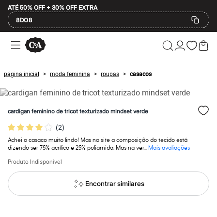
ATÉ 50% OFF + 30% OFF EXTRA
8DO8
Ofertas
Compre por Departamento
Feminino
Masculino
página inicial
moda feminina
roupas
casacos
>
>
>
Infantil
Calçados
Mindse7
Plus Size
cardigan feminino de tricot texturizado mindset verde
Até 20% off
Até 40% off
(
2
)
Até 60% off
A partir de 60% off
Achei o casaco muito lindo! Mas no site a composição do tecido está
Feminino
dizendo ser 75% acrílico e 25% poliamida. Mas na ver...
Mais avaliações
Em alta
Produto Indisponível
Inverno
Alfaiataria
Novidades
Encontrar similares
Roupas
Blusas e Camisetas
Básicos