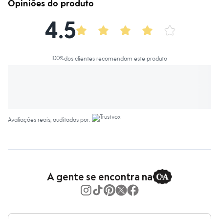
Calças
Opiniões do produto
Casacos e Jaquetas
Jeans
4.5
Macacões
Saias
Shorts e Bermudas
Vestidos
100
%
dos clientes recomendam este produto
Acessórios
Bolsas
Bonés e Chapéus
Bijoux
Cintos
Óculos
Relógios
Avaliações reais, auditadas por:
Calçados
Botas
Chinelos
Rasteirinhas
Sandálias
Sapatilhas
A gente se encontra na
Tênis
Marcas
City
Clock House
Mindset