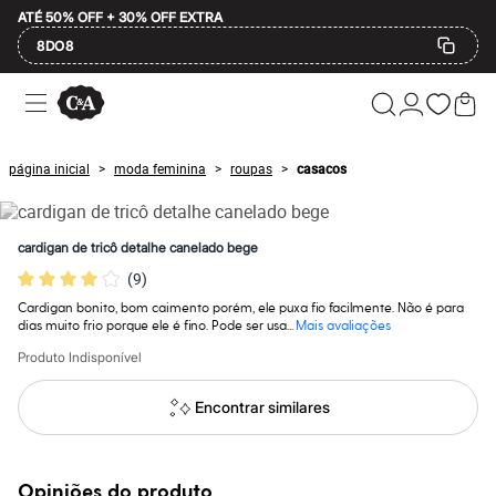
ATÉ 50% OFF + 30% OFF EXTRA
8DO8
Ofertas
Compre por Departamento
Feminino
Masculino
página inicial
moda feminina
roupas
casacos
>
>
>
Infantil
Calçados
Mindse7
Plus Size
cardigan de tricô detalhe canelado bege
Até 20% off
(
9
)
Até 40% off
Até 60% off
Cardigan bonito, bom caimento porém, ele puxa fio facilmente. Não é para
A partir de 60% off
dias muito frio porque ele é fino. Pode ser usa...
Mais avaliações
Feminino
Em alta
Produto Indisponível
Inverno
Alfaiataria
Encontrar similares
Novidades
Roupas
Blusas e Camisetas
Básicos
Opiniões do produto