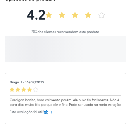
Calças
Casacos e Jaquetas
4.2
Jeans
Macacões
Saias
Shorts e Bermudas
Vestidos
78
%
dos clientes recomendam este produto
Acessórios
Bolsas
Bonés e Chapéus
Bijoux
Cintos
Óculos
Relógios
Calçados
Botas
Diogo J.
-
16/07/2025
Chinelos
Rasteirinhas
Sandálias
Sapatilhas
Cardigan bonito, bom caimento porém, ele puxa fio facilmente. Não é
para dias muito frio porque ele é fino. Pode ser usado na meia estação
Tênis
Marcas
1
Esta avaliação foi útil?
City
Clock House
Mindset