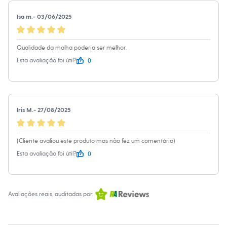
Sawary
Yessica
Isa m.
-
03/06/2025
Moda esportiva
Acessórios
Blusas
Calçados
Qualidade da malha poderia ser melhor.
Leggings
0
Esta avaliação foi útil?
Shorts e Bermudas
Tops
Moda íntima
Calcinhas
Cintas e Modeladores
Iris M.
-
27/08/2025
Meias
Pijamas
Sutiãs e Tops
Moda praia
(Cliente avaliou este produto mas não fez um comentário)
Biquínis
0
Esta avaliação foi útil?
Maiôs
Saídas de praia
Personagens
Plus size
Blusas e Camisetas
Avaliações reais, auditadas por:
Calças
Casacos e Jaquetas
Jeans