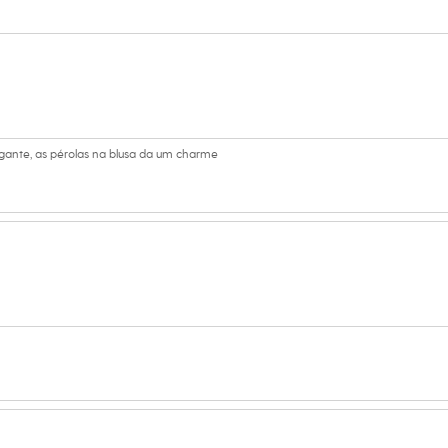
s:
ino
egante, as pérolas na blusa da um charme