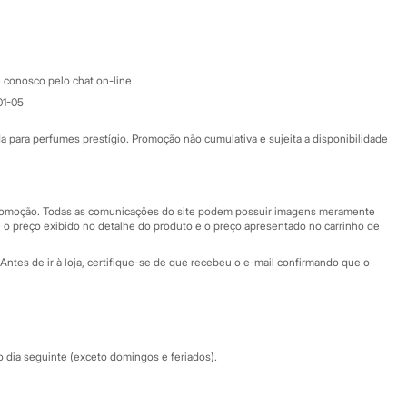
Google store
Apple store
Atendimento
 conosco pelo chat on-line
01-05
Ajuda
Fale conosco
ara perfumes prestígio. Promoção não cumulativa e sujeita a disponibilidade
Nossas lojas
Nossas lojas plus size
Central de ética
 promoção. Todas as comunicações do site podem possuir imagens meramente
 o preço exibido no detalhe do produto e o preço apresentado no carrinho de
Eventos
Antes de ir à loja, certifique-se de que recebeu o e-mail confirmando que o
Especial Dia dos Pais
dia seguinte (exceto domingos e feriados).