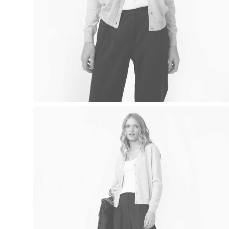
Casacos e Jaquetas
Jeans
Macacões
Saias
Shorts e Bermudas
Vestidos
Acessórios
Bolsas
Bonés e Chapéus
Bijoux
Cintos
Óculos
Relógios
Calçados
Botas
Chinelos
Rasteirinhas
Sandálias
Sapatilhas
Tênis
Marcas
City
Clock House
Mindset
Sawary