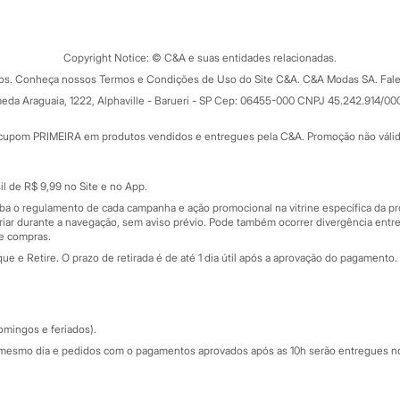
Tipos de serviços
o C&A
Clique e retire
Trocas e devoluções
ograma
Copyright Notice: © C&A e suas entidades relacionadas.
Formas de pagamento
dos. Conheça nossos Termos e Condições de Uso do Site C&A. C&A Modas SA. Fale
Todas as vantagens
ay
eda Araguaia, 1222, Alphaville - Barueri - SP Cep: 06455-000 CNPJ 45.242.914/00
Minha C&A
rtão
Cupons de desconto
cupom PRIMEIRA em produtos vendidos e entregues pela C&A. Promoção não válida p
Cartão presente
atórios
Sobre o cartão presente
nceira
l de R$ 9,99 no Site e no App.
de
iba o regulamento de cada campanha e ação promocional na vitrine específica da
iar durante a navegação, sem aviso prévio. Pode também ocorrer divergência entre
de compras.
 e Retire. O prazo de retirada é de até 1 dia útil após a aprovação do pagamento. 
omingos e feriados).
mesmo dia e pedidos com o pagamentos aprovados após as 10h serão entregues no 
Segurança e qualidade