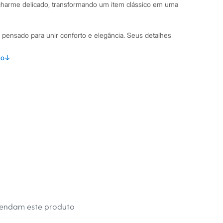
harme delicado, transformando um item clássico em uma
i pensado para unir conforto e elegância. Seus detalhes
to
↓
com decote em V e fechamento frontal por botões.
e pérolas na parte frontal, conferindo um toque refinado.
unhos e barra canelados, que garantem um melhor ajuste ao
lha de tricô com toque macio, proporcionando conforto
binações Para um visual de trabalho elegante, combine este
a calça de alfaiataria e uma blusa de tecido fino. Se a
traída, use-o aberto sobre uma regata básica e uma calça
lha é uma peça versátil que transita facilmente entre
cionando um acabamento polido a qualquer produção.
mendam este produto
 C&A! ❤