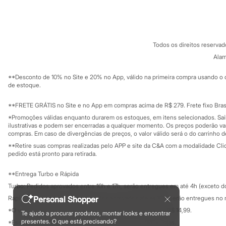
Sobre a C&A
Cartão C&A
Sonic
Sobre o cartã
Fornecedores
Stitch
Termos e condições
C&A&VC
Beleza
Conheça o pr
Kits
Política de privacidade
Perfumes árabes
Todos os direitos reserva
Trabalhe conosco
C&A Pay
Novidades
Sobre o C&A P
Alam
Sustentabilidade
Cabelos
Solicite seu ca
Condicionador
Mapa do site
**Desconto de 10% no Site e 20% no App, válido na primeira compra usando o 
Escovas e Pentes
Governança
Investidores
de estoque.
Finalizadores
Ouvidoria / Rel
Sala de imprensa
Shampoo
Educação fina
**FRETE GRÁTIS no Site e no App em compras acima de R$ 279. Frete fixo Brasi
Tratamento
Privacidade
Cuidados com o corpo
Sustentabilida
*Promoções válidas enquanto durarem os estoques, em itens selecionados. Sa
Configuração de cookies
Hidratante
ilustrativas e podem ser encerradas a qualquer momento. Os preços poderão var
Minha privacidade
compras. Em caso de divergências de preços, o valor válido será o do carrinho 
Protetor solar
Tratamento
**Retire suas compras realizadas pelo APP e site da C&A com a modalidade Clique
Cuidados com o rosto
pedido está pronto para retirada.
Esfoliante
Hidratante
**Entrega Turbo e Rápida
Protetor solar
Turbo: Pedidos aprovados entre 10h e 17h, serão entregues em até 4h (exceto d
Tônicos
Maquiagens
Personal Shopper
Rápida: Pedidos com os pagamentos aprovados até as 10h, serão entregues no 
Base
*O valor do frete para o turbo é R$ 24,99 e para a rápida é R$ 14,99.
Te ajudo a procurar produtos, montar looks e encontrar
Batom
Formas de pagamento
presentes. O que está precisando?
*Essa condição ainda não estará disponível em todas as lojas.