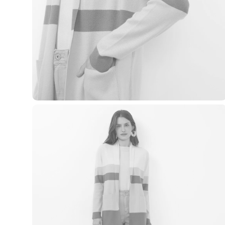
Casacos e Jaquetas
Jeans
Macacões
Saias
Shorts e Bermudas
Vestidos
Acessórios
Bolsas
Bonés e Chapéus
Bijoux
Cintos
Óculos
Relógios
Calçados
Botas
Chinelos
Rasteirinhas
Sandálias
Sapatilhas
Tênis
Marcas
City
Clock House
Mindset
Sawary