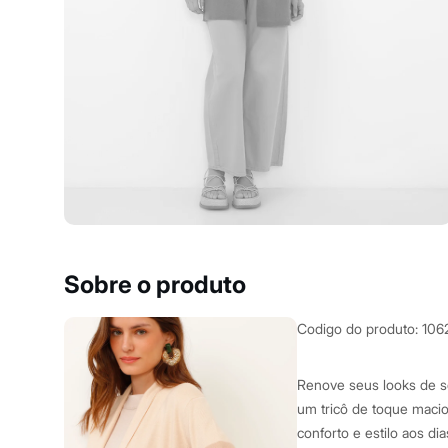
Yessica
Moda esportiva
Acessórios
Blusas
Calçados
Leggings
Shorts e Bermudas
Tops
Moda íntima
Calcinhas
Cintas e Modeladores
Meias
Pijamas
Sutiãs e Tops
Moda praia
Biquínis
Sobre o produto
Maiôs
Saídas de praia
Personagens
Codigo do produto
:
106
Plus size
Blusas e Camisetas
Calças
Renove seus looks de s
Casacos e Jaquetas
um tricô de toque macio
Jeans
conforto e estilo aos d
Moda esportiva