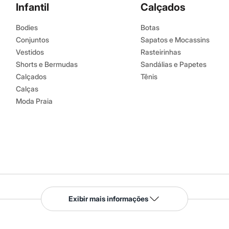
Infantil
Calçados
Bodies
Botas
Conjuntos
Sapatos e Mocassins
Vestidos
Rasteirinhas
Shorts e Bermudas
Sandálias e Papetes
Calçados
Tênis
Calças
Moda Praia
Serviços
Exibir mais informações
Tipos de serviços
o C&A
Clique e retire