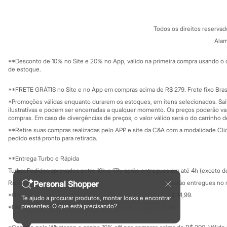
Sonic
Termos e condições
C&A&VC
Stitch
Conheça o pr
Política de privacidade
Beleza
Todos os direitos reserva
Trabalhe conosco
C&A Pay
Kits
Sobre o C&A P
Alam
Perfumes árabes
Sustentabilidade
Novidades
Solicite seu ca
Mapa do site
**Desconto de 10% no Site e 20% no App, válido na primeira compra usando o 
Cabelos
Governança
Investidores
de estoque.
Condicionador
Ouvidoria / Rel
Escovas e Pentes
Sala de imprensa
Finalizadores
Educação fina
**FRETE GRÁTIS no Site e no App em compras acima de R$ 279. Frete fixo Brasi
Privacidade
Shampoo
Sustentabilida
*Promoções válidas enquanto durarem os estoques, em itens selecionados. Sa
Configuração de cookies
Tratamento
ilustrativas e podem ser encerradas a qualquer momento. Os preços poderão var
Cuidados com o corpo
Minha privacidade
compras. Em caso de divergências de preços, o valor válido será o do carrinho 
Hidratante
**Retire suas compras realizadas pelo APP e site da C&A com a modalidade Clique
Protetor solar
pedido está pronto para retirada.
Tratamento
Cuidados com o rosto
**Entrega Turbo e Rápida
Esfoliante
Turbo: Pedidos aprovados entre 10h e 17h, serão entregues em até 4h (exceto d
Hidratante
Protetor solar
Personal Shopper
Rápida: Pedidos com os pagamentos aprovados até as 10h, serão entregues no 
Tônicos
*O valor do frete para o turbo é R$ 24,99 e para a rápida é R$ 14,99.
Te ajudo a procurar produtos, montar looks e encontrar
Maquiagens
Formas de pagamento
presentes. O que está precisando?
*Essa condição ainda não estará disponível em todas as lojas.
Base
Batom