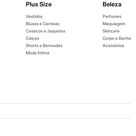
Plus Size
Beleza
Vestidos
Perfumes
Blusas e Camisas
Maquiagem
Casacos e Jaquetas
Skincare
Calças
Corpo e Banho
Shorts e Bermudas
Acessórios
Moda Íntima
Baixe o app
Google store
Apple store