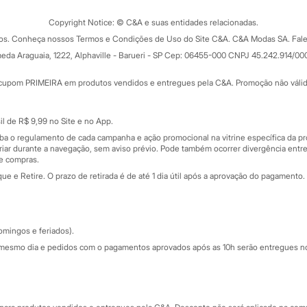
Trocas e devoluções
ograma
Copyright Notice: © C&A e suas entidades relacionadas.
Formas de pagamento
dos. Conheça nossos Termos e Condições de Uso do Site C&A. C&A Modas SA. Fale
Todas as vantagens
ay
eda Araguaia, 1222, Alphaville - Barueri - SP Cep: 06455-000 CNPJ 45.242.914/00
Minha C&A
rtão
Cupons de desconto
cupom PRIMEIRA em produtos vendidos e entregues pela C&A. Promoção não válida p
Cartão presente
atórios
Sobre o cartão presente
nceira
l de R$ 9,99 no Site e no App.
de
iba o regulamento de cada campanha e ação promocional na vitrine específica da
iar durante a navegação, sem aviso prévio. Pode também ocorrer divergência entre
de compras.
 e Retire. O prazo de retirada é de até 1 dia útil após a aprovação do pagamento. 
omingos e feriados).
mesmo dia e pedidos com o pagamentos aprovados após as 10h serão entregues no 
Segurança e qualidade