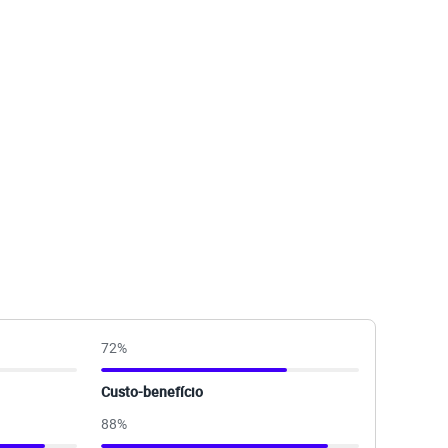
72
%
Custo-benefício
88
%