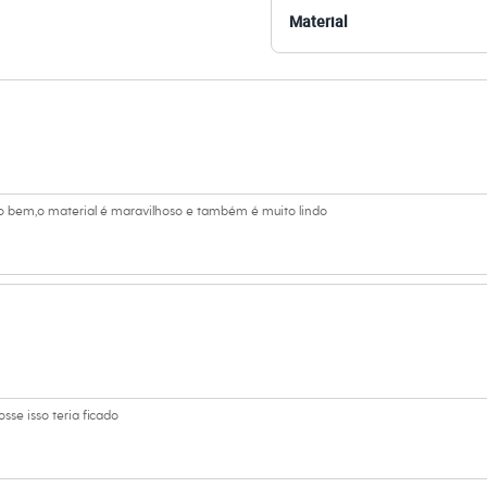
Material
amanho P.
Suas medidas são:
 Busto: 85cm / Cintura: 62cm / Quadril: 89cm.
s:
iscose, 28% poliéster, 20% poliamida
 Longa
to bem,o material é maravilhoso e também é muito lindo
ino
se isso teria ficado