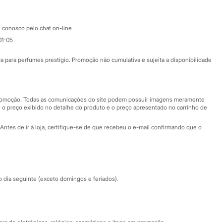
Atendimento
 conosco pelo chat on-line
01-05
Ajuda
Fale conosco
ara perfumes prestígio. Promoção não cumulativa e sujeita a disponibilidade
Nossas lojas
Nossas lojas plus size
Central de ética
 promoção. Todas as comunicações do site podem possuir imagens meramente
 o preço exibido no detalhe do produto e o preço apresentado no carrinho de
Eventos
Antes de ir à loja, certifique-se de que recebeu o e-mail confirmando que o
Especial Dia dos Pais
dia seguinte (exceto domingos e feriados).