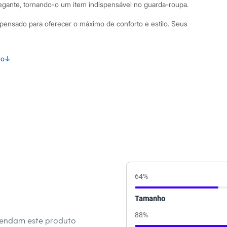
egante, tornando-o um item indispensável no guarda-roupa.
i pensado para oferecer o máximo de conforto e estilo. Seus
 aberta, ideal para criar sobreposições fluidas e elegantes.
to
↓
ha de tricô com viscose, poliéster e poliamida, garantindo
te macio e confortável.
padronagem de listras largas em blocos de cor.
adicionam um toque funcional e despojado à peça.
 dobrada para um acabamento clássico e versátil.
mbinações Combine este cardigã alongado com uma calça
ca para um visual descontraído e moderno. Para uma proposta
bre um vestido ou com uma calça de alfaiataria e um salto. É a
 levar ao escritório ou para um passeio no fim de semana,
64
%
rmoso e aconchegante.
Tamanho
 C&A! ❤
88
%
mendam este produto