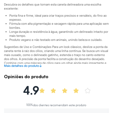
Sawary
Descubra os detalhes que tornam esta caneta delineadora uma escolha
Yessica
excelente:
Moda esportiva
Acessórios
Ponta fina e firme, ideal para criar traços precisos e versáteis, do fino ao
Blusas
espesso.
Calçados
Fórmula com alta pigmentação e secagem rápida para uma aplicação sem
borrões.
Leggings
Longa duração e resistência à água, garantindo um delineado intacto por
Shorts e Bermudas
mais tempo.
Tops
Produto vegano e não testado em animais, unindo beleza e cuidado.
Moda íntima
Calcinhas
Sugestões de Uso e Combinações Para um look clássico, deslize a ponta da
Cintas e Modeladores
caneta rente à raiz dos cílios, criando uma linha contínua. Se busca um visual
mais ousado, como o delineado gatinho, estenda o traço no canto externo
Meias
dos olhos. A precisão da ponta facilita a construção do desenho desejado.
Pijamas
Combine com uma máscara de cílios para um olhar ainda mais impactante e
Sutiãs e Tops
↓
Mais detalhes do produto
sombras neutras ou coloridas para expressar sua personalidade em qualquer
Moda praia
ocasião.
Biquínis
Opiniões do produto
Maiôs
A gente se encontra na C&A! ❤
Saídas de praia
4.9
Informacoes gerais:
Personagens
Plus size
Cor
:
Único
Blusas e Camisetas
Calças
Casacos e Jaquetas
100
%
dos clientes recomendam este produto
Jeans