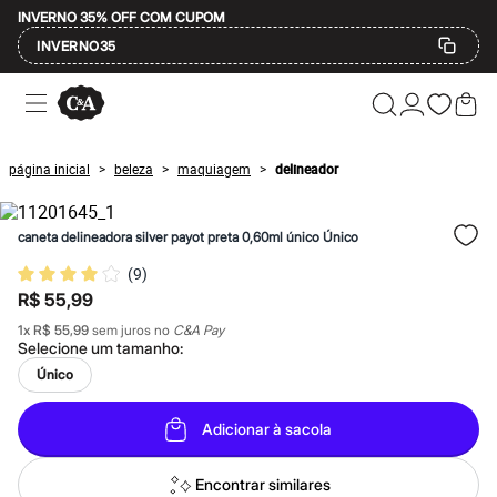
INVERNO 35% OFF COM CUPOM
INVERNO35
Ofertas
Compre por Departamento
Feminino
Masculino
página inicial
beleza
maquiagem
delineador
>
>
>
Infantil
Calçados
Mindse7
caneta delineadora silver payot preta 0,60ml único Único
Plus Size
Até 20% off
(
9
)
Até 40% off
R$ 55,99
Até 60% off
A partir de 60% off
1
x
R$ 55,99
sem juros no
C&A Pay
Feminino
Selecione um
tamanho
:
Em alta
Único
Inverno
Alfaiataria
Novidades
Adicionar à sacola
Roupas
Blusas e Camisetas
Básicos
Encontrar similares