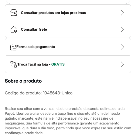
Calças
Casacos e Jaquetas
Jeans
Consultar produtos em lojas proximas
Macacões
Saias
Shorts e Bermudas
Consultar frete
Vestidos
Acessórios
Bolsas
Formas de pagamento
Bonés e Chapéus
Bijoux
Cintos
Troca fácil na loja -
GRÁTIS
Óculos
Relógios
Calçados
Sobre o produto
Botas
Chinelos
Codigo do produto
:
1048643-Unico
Rasteirinhas
Sandálias
Sapatilhas
Realce seu olhar com a versatilidade e precisão da caneta delineadora da
Tênis
Payot. Ideal para criar desde um traço fino e discreto até um delineado
Marcas
gatinho marcante, este item é indispensável no seu nécessaire de
City
maquiagem. Sua fórmula de alta performance garante um acabamento
Clock House
impecável que dura o dia todo, permitindo que você expresse seu estilo com
Mindset
confiança e praticidade.