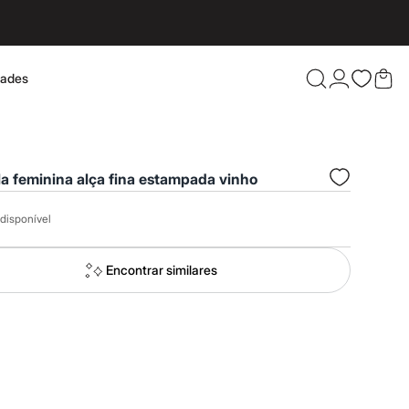
dades
Confira 
a feminina alça fina estampada vinho
disponível
Encontrar similares