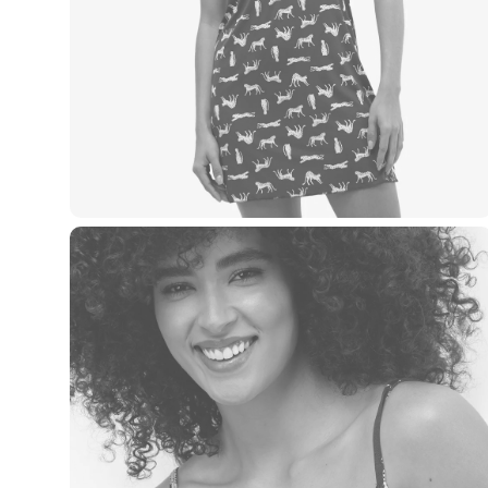
Roupas
Blusas e Camisetas
Básicos
Calças
Casacos e Jaquetas
Jeans
Macacões
Saias
Shorts e Bermudas
Vestidos
Acessórios
Bolsas
Bonés e Chapéus
Bijoux
Cintos
Óculos
Relógios
Calçados
Botas
Chinelos
Rasteirinhas
Sandálias
Sapatilhas
Tênis
Marcas