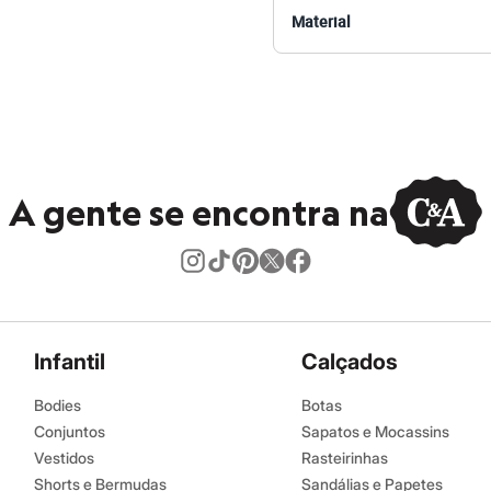
Material
amanho P.
Suas medidas são:
 Busto: 81cm / Cintura: 63cm / Quadril: 88cm.
s:
oliéster, 8% elastano
a
A gente se encontra na
anga
ino
eca:
Infantil
Calçados
Bodies
Botas
Conjuntos
Sapatos e Mocassins
secadora.
Vestidos
Rasteirinhas
ontal.
Shorts e Bermudas
Sandálias e Papetes