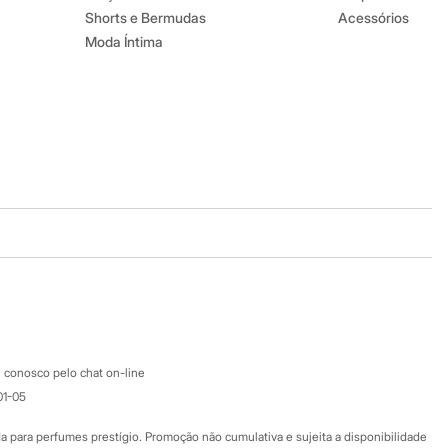
Shorts e Bermudas
Acessórios
Moda Íntima
Baixe o app
Google store
Apple store
Atendimento
 conosco pelo chat on-line
01-05
Ajuda
Fale conosco
ara perfumes prestígio. Promoção não cumulativa e sujeita a disponibilidade