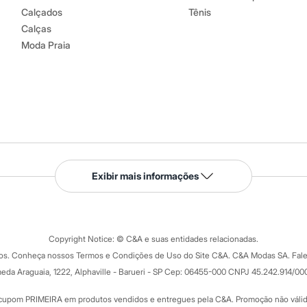
eratura mínima.
Calçados
Tênis
co.
Calças
o.
Moda Praia
Serviços
Exibir mais informações
Tipos de serviços
o C&A
Clique e retire
Trocas e devoluções
ograma
Copyright Notice: © C&A e suas entidades relacionadas.
Formas de pagamento
dos. Conheça nossos Termos e Condições de Uso do Site C&A. C&A Modas SA. Fale
Todas as vantagens
ay
eda Araguaia, 1222, Alphaville - Barueri - SP Cep: 06455-000 CNPJ 45.242.914/00
Minha C&A
rtão
Cupons de desconto
cupom PRIMEIRA em produtos vendidos e entregues pela C&A. Promoção não válida p