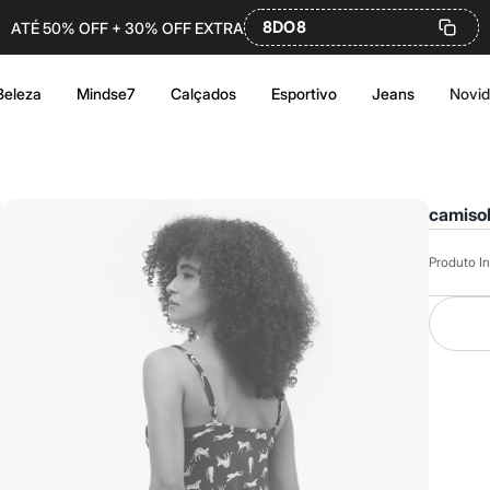
8DO8
ATÉ 50% OFF + 30% OFF EXTRA
Beleza
Mindse7
Calçados
Esportivo
Jeans
Novi
camisol
Produto In