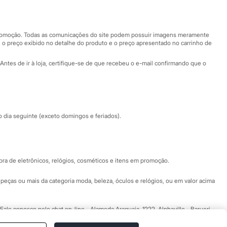
Nossas lojas
Nossas lojas plus size
Central de ética
 promoção. Todas as comunicações do site podem possuir imagens meramente
 o preço exibido no detalhe do produto e o preço apresentado no carrinho de
Eventos
Antes de ir à loja, certifique-se de que recebeu o e-mail confirmando que o
Especial Dia dos Pais
dia seguinte (exceto domingos e feriados).
a de eletrônicos, relógios, cosméticos e itens em promoção.
peças ou mais da categoria moda, beleza, óculos e relógios, ou em valor acima
 Fale conosco pelo
chat on-line
- Alameda Araguaia, 1222, Alphaville - Barueri -