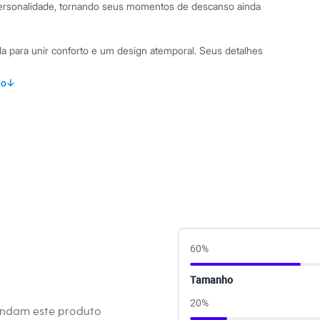
ersonalidade, tornando seus momentos de descanso ainda
da para unir conforto e um design atemporal. Seus detalhes
to
↓
lha de poliéster com elastano, que proporciona um toque
ido.
 caimento solto ao corpo, garantindo conforto e liberdade.
riza o colo de forma delicada.
lagem, permitindo um ajuste perfeito ao corpo.
 leopardos, um clássico que nunca sai de moda.
inações Ideal para noites de sono tranquilas ou para relaxar
orto. Nos dias mais frescos, combine-a com um robe de
 aconchegante. Para um visual completo de loungewear,
60
%
proveite seus momentos de autocuidado.
Tamanho
 C&A! ❤
20
%
endam este produto