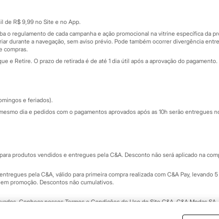
Cartão presente
atórios
Sobre o cartão presente
nceira
l de R$ 9,99 no Site e no App.
de
iba o regulamento de cada campanha e ação promocional na vitrine específica da
iar durante a navegação, sem aviso prévio. Pode também ocorrer divergência entre
de compras.
 e Retire. O prazo de retirada é de até 1 dia útil após a aprovação do pagamento. 
omingos e feriados).
mesmo dia e pedidos com o pagamentos aprovados após as 10h serão entregues no 
Segurança e qualidade
ara produtos vendidos e entregues pela C&A. Desconto não será aplicado na compr
ntregues pela C&A, válido para primeira compra realizada com C&A Pay, levando 5 
s em promoção. Descontos não cumulativos.
rvados.
Conheça nossos Termos e Condições de Uso do Site C&A
. C&A Modas SA.