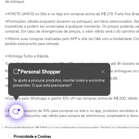
Investidores
de estoque.
Botas
Ouvidoria / Rel
Sala de imprensa
Chinelos
Educação fina
**FRETE GRÁTIS no Site e no App em compras acima de R$ 279. Frete fixo Brasi
Pantufas
Privacidade
Rasteirinhas
Sustentabilida
*Promoções válidas enquanto durarem os estoques, em itens selecionados. Sa
Configuração de cookies
Sandálias
ilustrativas e podem ser encerradas a qualquer momento. Os preços poderão var
Minha privacidade
compras. Em caso de divergências de preços, o valor válido será o do carrinho 
Tênis
Diversão
**Retire suas compras realizadas pelo APP e site da C&A com a modalidade Clique
Marcas
pedido está pronto para retirada.
Baby Club
Fifteen
**Entrega Turbo e Rápida
Miss Fifteen
Turbo: Pedidos aprovados entre 10h e 17h, serão entregues em até 4h (exceto d
Palomino
Moda íntima
Personal Shopper
Rápida: Pedidos com os pagamentos aprovados até as 10h, serão entregues no 
Calcinhas
*O valor do frete para o turbo é R$ 24,99 e para a rápida é R$ 14,99.
Te ajudo a procurar produtos, montar looks e encontrar
Cuecas
Formas de pagamento
presentes. O que está precisando?
*Essa condição ainda não estará disponível em todas as lojas.
Meias
Pijamas
*Compre pelo Whatsapp e ganhe 10% off nas compras acima de R$ 200. Válido p
Moda praia
Biquínis e Maiôs
Blusas de proteção
C&A Pay: desconto de 10% para compras no site e no app, produtos vendidos e e
Sungas
de R$ 400. Desconto não válido para compra de eletrônicos, smartwatch e iten
Personagens
Bluey
Copyright Notice: © C&A e suas entidades relacionadas. Todos os direitos rese
Disney
SP Cep: 06455-000 CNPJ 45.242.914/0001-05
Privacidade e Cookies
Hello Kitty