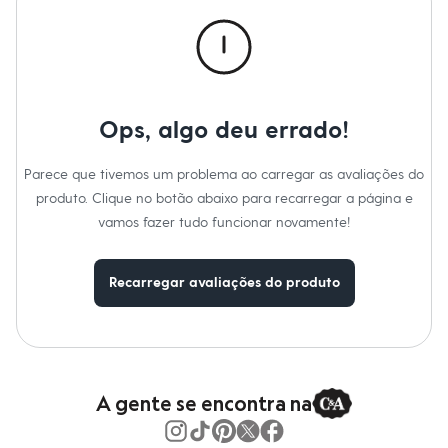
Roupas
Blusas e Camisetas
Básicos
Calças
Casacos e Jaquetas
Jeans
Macacões
Ops, algo deu errado!
Saias
Shorts e Bermudas
Vestidos
Parece que tivemos um problema ao carregar as avaliações do
Acessórios
produto. Clique no botão abaixo para recarregar a página e
Bolsas
Bonés e Chapéus
vamos fazer tudo funcionar novamente!
Bijoux
Cintos
Óculos
Recarregar avaliações do produto
Relógios
Calçados
Botas
Chinelos
Rasteirinhas
Sandálias
Sapatilhas
A gente se encontra na
Tênis
Marcas