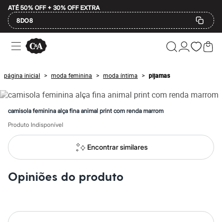
ATÉ 50% OFF + 30% OFF EXTRA
8DO8
Ofertas
Compre por Departamento
Feminino
Masculino
página inicial
moda feminina
moda íntima
pijamas
>
>
>
Infantil
Calçados
Plus Size
2 calçados por R$189
camisola feminina alça fina animal print com renda marrom
2 peças por R$199
3 lingeries por R$99
Produto Indisponível
3 itens de beleza por R$129
Até 20% off
Encontrar similares
Até 40% off
Até 60% off
A partir de 60% off
Opiniões do produto
Feminino
Em alta
Inverno
Alfaiataria
Novidades