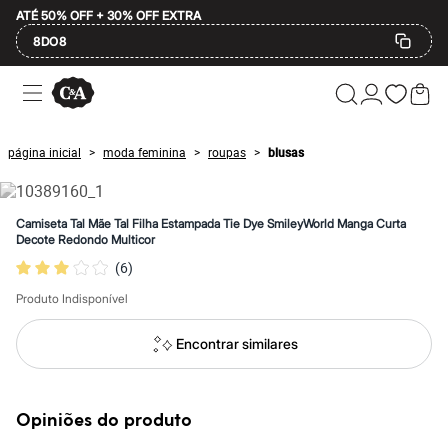
ATÉ 50% OFF + 30% OFF EXTRA
8DO8
Ofertas
Compre por Departamento
Feminino
Masculino
página inicial
moda feminina
roupas
blusas
>
>
>
Infantil
Calçados
Mindse7
Plus Size
Camiseta Tal Mãe Tal Filha Estampada Tie Dye SmileyWorld Manga Curta
Até 20% off
Decote Redondo Multicor
Até 40% off
(
6
)
Até 60% off
A partir de 60% off
Produto Indisponível
Feminino
Em alta
Inverno
Encontrar similares
Alfaiataria
Novidades
Roupas
Blusas e Camisetas
Opiniões do produto
Básicos