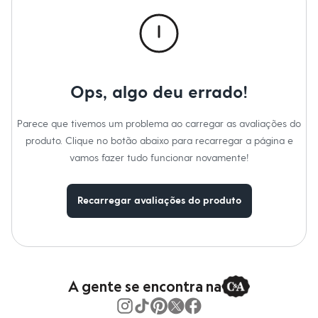
Calças
Casacos e Jaquetas
Jeans
Macacões
Saias
Shorts e Bermudas
Vestidos
Ops, algo deu errado!
Acessórios
Bolsas
Bonés e Chapéus
Parece que tivemos um problema ao carregar as avaliações do
Bijoux
produto. Clique no botão abaixo para recarregar a página e
Cintos
Óculos
vamos fazer tudo funcionar novamente!
Relógios
Calçados
Botas
Recarregar avaliações do produto
Chinelos
Rasteirinhas
Sandálias
Sapatilhas
Tênis
Marcas
City
A gente se encontra na
Clock House
Mindset