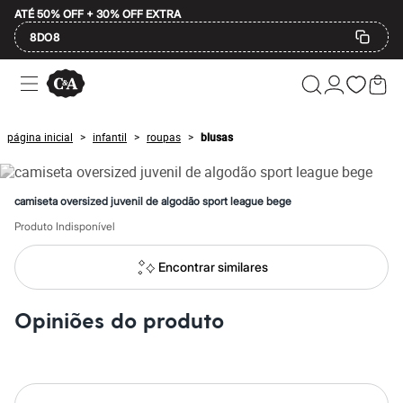
ATÉ 50% OFF + 30% OFF EXTRA
8DO8
Ofertas
Compre por Departamento
Feminino
Masculino
página inicial
infantil
roupas
blusas
>
>
>
Infantil
Calçados
Mindse7
Plus Size
camiseta oversized juvenil de algodão sport league bege
Até 20% off
Até 40% off
Produto Indisponível
Até 60% off
A partir de 60% off
Encontrar similares
Feminino
Em alta
Inverno
Opiniões do produto
Alfaiataria
Novidades
Roupas
Blusas e Camisetas
Básicos