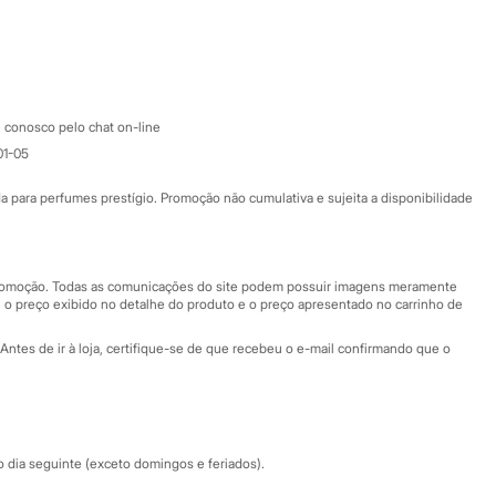
Google store
Apple store
Atendimento
 conosco pelo chat on-line
01-05
Ajuda
Fale conosco
ara perfumes prestígio. Promoção não cumulativa e sujeita a disponibilidade
Nossas lojas
Nossas lojas plus size
Central de ética
 promoção. Todas as comunicações do site podem possuir imagens meramente
 o preço exibido no detalhe do produto e o preço apresentado no carrinho de
Eventos
Antes de ir à loja, certifique-se de que recebeu o e-mail confirmando que o
Especial Dia dos Pais
dia seguinte (exceto domingos e feriados).