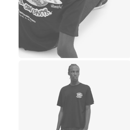
Casacos e Jaquetas
Jeans
Macacões
Saias
Shorts e Bermudas
Vestidos
Acessórios
Bolsas
Bonés e Chapéus
Bijoux
Cintos
Óculos
Relógios
Calçados
Botas
Chinelos
Rasteirinhas
Sandálias
Sapatilhas
Tênis
Marcas
City
Clock House
Mindset
Sawary