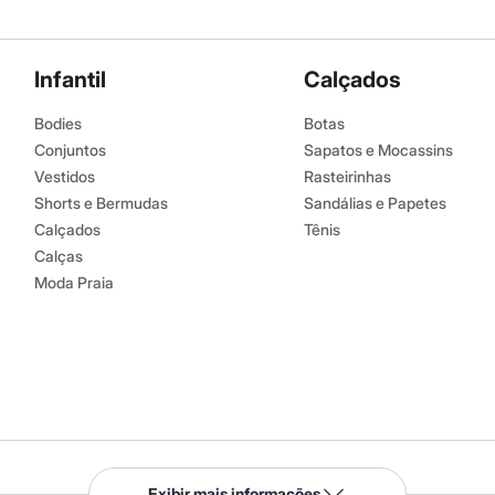
dora.
al.
Infantil
Calçados
peratura mínima.
co.
Bodies
Botas
úmido.
Conjuntos
Sapatos e Mocassins
Vestidos
Rasteirinhas
Shorts e Bermudas
Sandálias e Papetes
Calçados
Tênis
Calças
Moda Praia
Serviços
Exibir mais informações