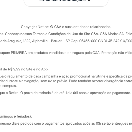
Tipos de serviços
o C&A
Clique e retire
Trocas e devoluções
ograma
Copyright Notice: © C&A e suas entidades relacionadas.
Formas de pagamento
dos. Conheça nossos Termos e Condições de Uso do Site C&A. C&A Modas SA. Fale
Todas as vantagens
ay
eda Araguaia, 1222, Alphaville - Barueri - SP Cep: 06455-000 CNPJ 45.242.914/00
Minha C&A
rtão
Cupons de desconto
cupom PRIMEIRA em produtos vendidos e entregues pela C&A. Promoção não válida p
Cartão presente
atórios
Sobre o cartão presente
nceira
l de R$ 9,99 no Site e no App.
de
iba o regulamento de cada campanha e ação promocional na vitrine específica da
iar durante a navegação, sem aviso prévio. Pode também ocorrer divergência entre
de compras.
 e Retire. O prazo de retirada é de até 1 dia útil após a aprovação do pagamento. 
omingos e feriados).
mesmo dia e pedidos com o pagamentos aprovados após as 10h serão entregues no 