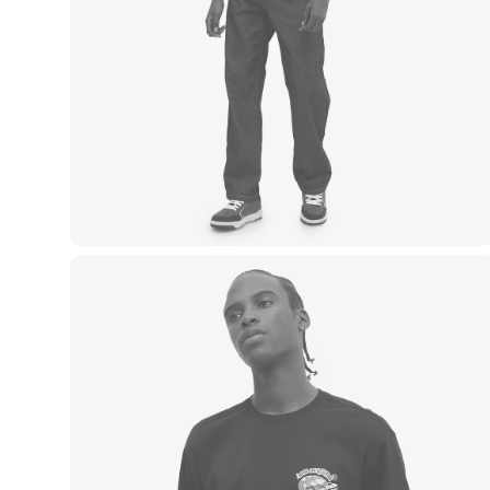
Yessica
Moda esportiva
Acessórios
Blusas
Calçados
Leggings
Shorts e Bermudas
Tops
Moda íntima
Calcinhas
Cintas e Modeladores
Meias
Pijamas
Sutiãs e Tops
Moda praia
Biquínis
Maiôs
Saídas de praia
Personagens
Plus size
Blusas e Camisetas
Calças
Casacos e Jaquetas
Jeans
Moda esportiva