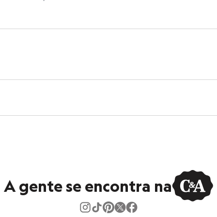
 C&A! ❤
tamanho M.
Suas medidas são:
 Cintura: 76cm / Quadril: 94cm.
s:
lgodão, 50% poliéster
r Bros
curta
a
lino
A gente se encontra na
eca:
ratura máxima de 30ºC.