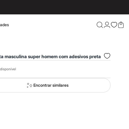
dades
Confira 
ta masculina super homem com adesivos preta
disponível
Encontrar similares