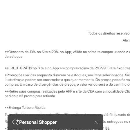
Sonic
Sobre a C&A
Cartão C&A
Stitch
Sobre o cartã
Beleza
Fornecedores
Kits
Termos e condições
C&A&VC
Perfumes árabes
Conheça o pr
Política de privacidade
Novidades
Todos os direitos reserva
Cabelos
Trabalhe conosco
C&A Pay
Sobre o C&A P
Alam
Condicionador
Sustentabilidade
Escovas e Pentes
Solicite seu ca
Mapa do site
Finalizadores
**Desconto de 10% no Site e 20% no App, válido na primeira compra usando o 
Governança
Shampoo
Investidores
de estoque.
Ouvidoria / Rel
Tratamento
Sala de imprensa
Cuidados com o corpo
Educação fina
**FRETE GRÁTIS no Site e no App em compras acima de R$ 279. Frete fixo Brasi
Hidratante
Privacidade
Sustentabilida
*Promoções válidas enquanto durarem os estoques, em itens selecionados. Sa
Protetor solar
Configuração de cookies
ilustrativas e podem ser encerradas a qualquer momento. Os preços poderão var
Tratamento
Minha privacidade
compras. Em caso de divergências de preços, o valor válido será o do carrinho 
Cuidados com o rosto
**Retire suas compras realizadas pelo APP e site da C&A com a modalidade Clique
Esfoliante
pedido está pronto para retirada.
Hidratante
Protetor solar
**Entrega Turbo e Rápida
Tônicos
Maquiagens
Turbo: Pedidos aprovados entre 10h e 17h, serão entregues em até 4h (exceto d
Base
Personal Shopper
Rápida: Pedidos com os pagamentos aprovados até as 10h, serão entregues no 
Batom
*O valor do frete para o turbo é R$ 24,99 e para a rápida é R$ 14,99.