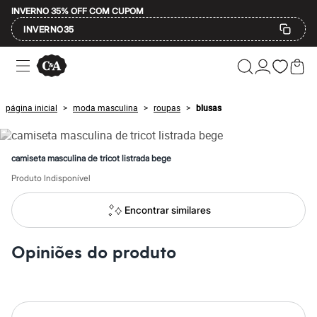
INVERNO 35% OFF COM CUPOM
INVERNO35
Ofertas
Compre por Departamento
Feminino
Masculino
página inicial
moda masculina
roupas
blusas
>
>
>
Infantil
Calçados
Mindse7
Plus Size
camiseta masculina de tricot listrada bege
Até 20% off
Até 40% off
Produto Indisponível
Até 60% off
A partir de 60% off
Encontrar similares
Feminino
Em alta
Inverno
Opiniões do produto
Alfaiataria
Novidades
Roupas
Blusas e Camisetas
Básicos