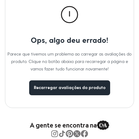
Calças
Casacos e Jaquetas
Jeans
Macacões
Saias
Shorts e Bermudas
Vestidos
Ops, algo deu errado!
Acessórios
Bolsas
Bonés e Chapéus
Parece que tivemos um problema ao carregar as avaliações do
Bijoux
produto. Clique no botão abaixo para recarregar a página e
Cintos
Óculos
vamos fazer tudo funcionar novamente!
Relógios
Calçados
Botas
Recarregar avaliações do produto
Chinelos
Rasteirinhas
Sandálias
Sapatilhas
Tênis
Marcas
City
A gente se encontra na
Clock House
Mindset