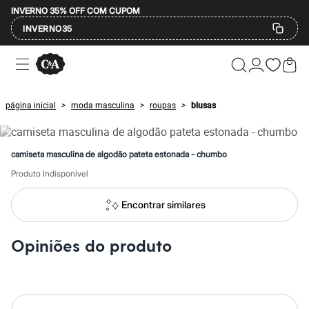
INVERNO 35% OFF COM CUPOM
INVERNO35
Ofertas
Compre por Departamento
Feminino
Masculino
página inicial
moda masculina
roupas
blusas
>
>
>
Infantil
Calçados
Mindse7
Plus Size
camiseta masculina de algodão pateta estonada - chumbo
Até 20% off
Até 40% off
Produto Indisponível
Até 60% off
A partir de 60% off
Encontrar similares
Feminino
Em alta
Inverno
Opiniões do produto
Alfaiataria
Novidades
Roupas
Blusas e Camisetas
Básicos