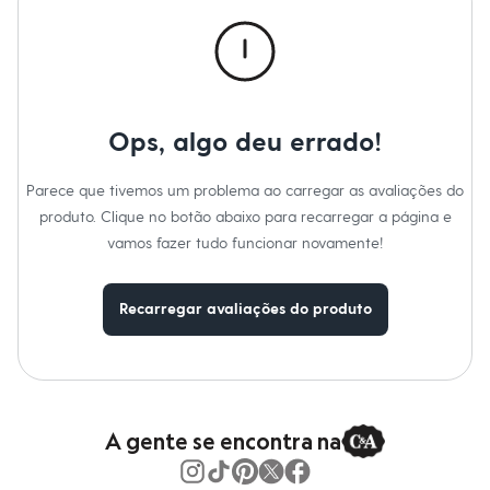
Calças
Casacos e Jaquetas
Jeans
Macacões
Saias
Shorts e Bermudas
Vestidos
Ops, algo deu errado!
Acessórios
Bolsas
Bonés e Chapéus
Parece que tivemos um problema ao carregar as avaliações do
Bijoux
produto. Clique no botão abaixo para recarregar a página e
Cintos
Óculos
vamos fazer tudo funcionar novamente!
Relógios
Calçados
Botas
Recarregar avaliações do produto
Chinelos
Rasteirinhas
Sandálias
Sapatilhas
Tênis
Marcas
City
A gente se encontra na
Clock House
Mindset