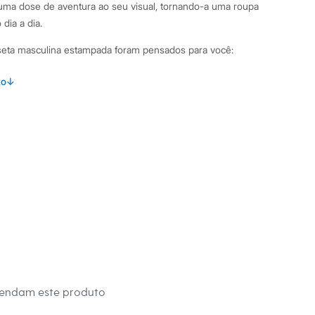
uma dose de aventura ao seu visual, tornando-a uma roupa
 dia a dia.
seta masculina estampada foram pensados para você:
lha 100% algodão com efeito estonado, que oferece toque
to
↓
ntage.
caimento solto, garantindo conforto e liberdade de
sterior com a temática "Explorer", ideal para quem tem um
acabamento canelado e mangas curtas, um design clássico e
mbinações Esta camiseta é uma peça curinga no guarda-roupa
om uma calça jeans de lavagem clara para um look casual, ou
ja em tons neutros para um passeio no fim de semana. É a
omentos de lazer e para expressar seu lado explorador com
mendam este produto