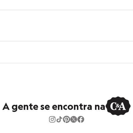
 C&A! ❤
tamanho M.
Suas medidas são:
 Cintura: 80cm / Quadril: 93cm.
s:
 algodão
ast
curta
a
lino
A gente se encontra na
eca:
ratura máxima de 40ºC.
ejamento.