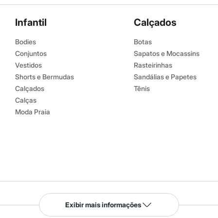
tambor.
ral.
Infantil
Calçados
eratura média.
om percloretileno.
Bodies
Botas
úmido.
Conjuntos
Sapatos e Mocassins
Vestidos
Rasteirinhas
Shorts e Bermudas
Sandálias e Papetes
Calçados
Tênis
Calças
Moda Praia
Serviços
Exibir mais informações