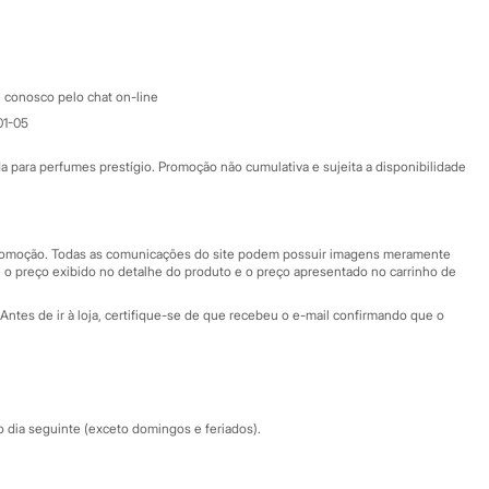
Google store
Apple store
Atendimento
 conosco pelo chat on-line
01-05
Ajuda
Fale conosco
ara perfumes prestígio. Promoção não cumulativa e sujeita a disponibilidade
Nossas lojas
Nossas lojas plus size
Central de ética
 promoção. Todas as comunicações do site podem possuir imagens meramente
 o preço exibido no detalhe do produto e o preço apresentado no carrinho de
Eventos
Antes de ir à loja, certifique-se de que recebeu o e-mail confirmando que o
Especial Dia dos Pais
dia seguinte (exceto domingos e feriados).