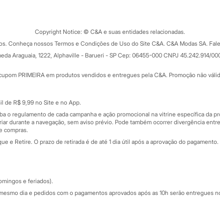
Tipos de serviços
o C&A
Clique e retire
Trocas e devoluções
ograma
Copyright Notice: © C&A e suas entidades relacionadas.
Formas de pagamento
dos. Conheça nossos Termos e Condições de Uso do Site C&A. C&A Modas SA. Fale
Todas as vantagens
ay
eda Araguaia, 1222, Alphaville - Barueri - SP Cep: 06455-000 CNPJ 45.242.914/00
Minha C&A
rtão
Cupons de desconto
cupom PRIMEIRA em produtos vendidos e entregues pela C&A. Promoção não válida p
Cartão presente
atórios
Sobre o cartão presente
nceira
l de R$ 9,99 no Site e no App.
de
iba o regulamento de cada campanha e ação promocional na vitrine específica da
iar durante a navegação, sem aviso prévio. Pode também ocorrer divergência entre
de compras.
 e Retire. O prazo de retirada é de até 1 dia útil após a aprovação do pagamento. 
omingos e feriados).
mesmo dia e pedidos com o pagamentos aprovados após as 10h serão entregues no 
Segurança e qualidade