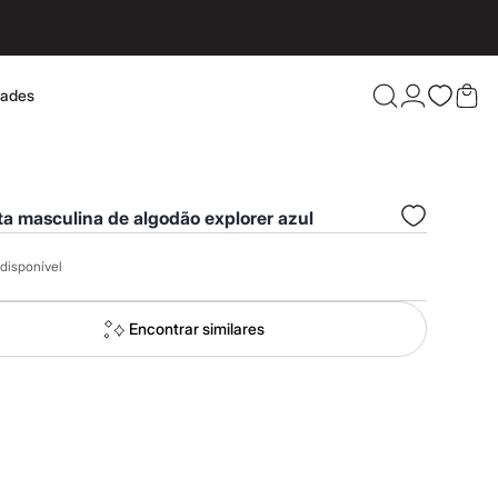
dades
Confira 
a masculina de algodão explorer azul
disponível
Encontrar similares