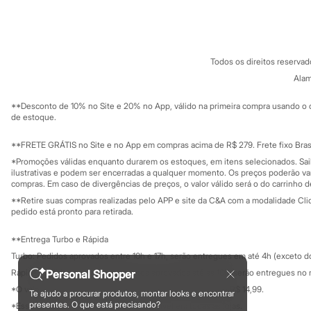
Sobre a C&A
Cartão C&A
Chinelos
Sobre o cartã
Fornecedores
Pantufas
Rasteirinhas
Termos e condições
C&A&VC
Conheça o pr
Sandálias
Política de privacidade
Tênis
Todos os direitos reserva
Trabalhe conosco
C&A Pay
Diversão
Sobre o C&A P
Alam
Marcas
Sustentabilidade
Solicite seu ca
Baby Club
Mapa do site
**Desconto de 10% no Site e 20% no App, válido na primeira compra usando o 
Fifteen
Governança
Investidores
de estoque.
Miss Fifteen
Ouvidoria / Rel
Palomino
Sala de imprensa
Educação fina
**FRETE GRÁTIS no Site e no App em compras acima de R$ 279. Frete fixo Brasi
Moda íntima
Privacidade
Calcinhas
Sustentabilida
*Promoções válidas enquanto durarem os estoques, em itens selecionados. Sa
Configuração de cookies
Cuecas
ilustrativas e podem ser encerradas a qualquer momento. Os preços poderão var
Meias
Minha privacidade
compras. Em caso de divergências de preços, o valor válido será o do carrinho 
Pijamas
**Retire suas compras realizadas pelo APP e site da C&A com a modalidade Clique
Moda praia
pedido está pronto para retirada.
Biquínis e Maiôs
Blusas de proteção
**Entrega Turbo e Rápida
Sungas
Turbo: Pedidos aprovados entre 10h e 17h, serão entregues em até 4h (exceto d
Personagens
Bluey
Personal Shopper
Rápida: Pedidos com os pagamentos aprovados até as 10h, serão entregues no 
Disney
*O valor do frete para o turbo é R$ 24,99 e para a rápida é R$ 14,99.
Te ajudo a procurar produtos, montar looks e encontrar
Hello Kitty
Formas de pagamento
presentes. O que está precisando?
*Essa condição ainda não estará disponível em todas as lojas.
Homem Aranha