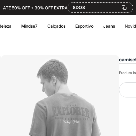
8DO8
ATÉ 50% OFF + 30% OFF EXTRA
Beleza
Mindse7
Calçados
Esportivo
Jeans
Novi
camiset
Produto In