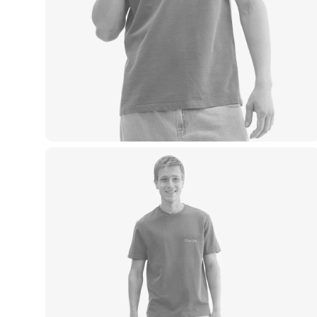
Blusas e Camisetas
Básicos
Calças
Casacos e Jaquetas
Jeans
Macacões
Saias
Shorts e Bermudas
Vestidos
Acessórios
Bolsas
Bonés e Chapéus
Bijoux
Cintos
Óculos
Relógios
Calçados
Botas
Chinelos
Rasteirinhas
Sandálias
Sapatilhas
Tênis
Marcas
City