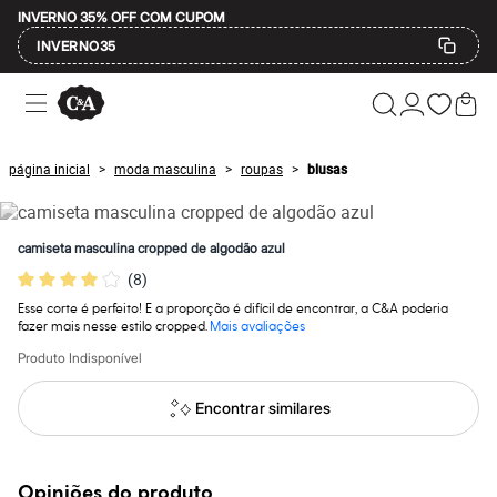
INVERNO 35% OFF COM CUPOM
INVERNO35
Ofertas
Compre por Departamento
Feminino
Masculino
página inicial
moda masculina
roupas
blusas
>
>
>
Infantil
Calçados
Mindse7
Plus Size
camiseta masculina cropped de algodão azul
Até 20% off
(
8
)
Até 40% off
Até 60% off
Esse corte é perfeito! E a proporção é difícil de encontrar, a C&A poderia
A partir de 60% off
fazer mais nesse estilo cropped.
Mais avaliações
Feminino
Em alta
Produto Indisponível
Inverno
Alfaiataria
Encontrar similares
Novidades
Roupas
Blusas e Camisetas
Básicos
Opiniões do produto