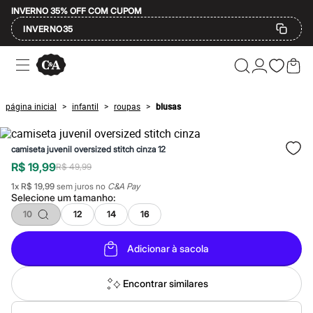
INVERNO 35% OFF COM CUPOM
INVERNO35
Ofertas
Compre por Departamento
Feminino
Masculino
página inicial
infantil
roupas
blusas
>
>
>
Infantil
Calçados
Mindse7
camiseta juvenil oversized stitch cinza 12
Plus Size
Até 20% off
R$ 19,99
R$ 49,99
Até 40% off
1
x
R$ 19,99
sem juros no
C&A Pay
Até 60% off
Selecione um
tamanho
:
A partir de 60% off
Feminino
10
12
14
16
Em alta
Inverno
Adicionar à sacola
Alfaiataria
Novidades
Roupas
Encontrar similares
Blusas e Camisetas
Básicos