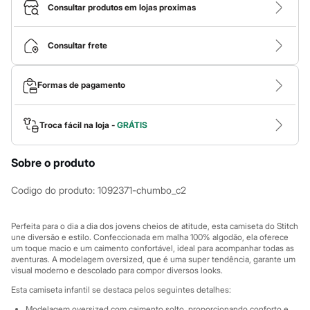
Calças
Consultar produtos em lojas proximas
Casacos e Jaquetas
Jeans
Macacões
Consultar frete
Saias
Shorts e Bermudas
Vestidos
Formas de pagamento
Acessórios
Bolsas
Bonés e Chapéus
Bijoux
Troca fácil na loja -
GRÁTIS
Cintos
Óculos
Sobre o produto
Relógios
Calçados
Botas
Codigo do produto
:
1092371-chumbo_c2
Chinelos
Rasteirinhas
Sandálias
Perfeita para o dia a dia dos jovens cheios de atitude, esta camiseta do Stitch
Sapatilhas
une diversão e estilo. Confeccionada em malha 100% algodão, ela oferece
um toque macio e um caimento confortável, ideal para acompanhar todas as
Tênis
aventuras. A modelagem oversized, que é uma super tendência, garante um
Marcas
visual moderno e descolado para compor diversos looks.
City
Clock House
Esta camiseta infantil se destaca pelos seguintes detalhes:
Mindset
Modelagem oversized com caimento solto, proporcionando conforto e