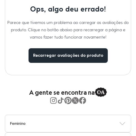
Moda esportiva
Passar a temperatura máxima de 110°C, não usar vapor.
Shorts e Saias
Ops, algo deu errado!
Não lavar a seco.
Vestidos
Limpeza a úmido, processo suave.
Masculino
Parece que tivemos um problema ao carregar as avaliações do
Em alta
Dia dos Pais
produto. Clique no botão abaixo para recarregar a página e
Inverno
vamos fazer tudo funcionar novamente!
Novidades
Roupas
Bermudas
Recarregar avaliações do produto
Camisas
Calças
Camisetas e Regatas
Casacos e Jaquetas
Jeans
Polos
Acessórios
A gente se encontra na
Bolsas e Mochilas
Chapéus e Bonés
Cintos
Carteiras
Óculos
Relógios
Feminino
Calçados
Blusas
Calças
Vestidos
Saias
Casacos
Moda Praia
Moda Íntima
Botas