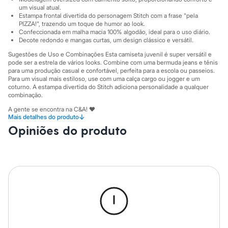
Sawary
um visual atual.
Yessica
Estampa frontal divertida do personagem Stitch com a frase "pela
Moda esportiva
PIZZA!", trazendo um toque de humor ao look.
Acessórios
Confeccionada em malha macia 100% algodão, ideal para o uso diário.
Blusas
Decote redondo e mangas curtas, um design clássico e versátil.
Calçados
Sugestões de Uso e Combinações Esta camiseta juvenil é super versátil e
Leggings
pode ser a estrela de vários looks. Combine com uma bermuda jeans e tênis
Shorts e Bermudas
para uma produção casual e confortável, perfeita para a escola ou passeios.
Tops
Para um visual mais estiloso, use com uma calça cargo ou jogger e um
Moda íntima
coturno. A estampa divertida do Stitch adiciona personalidade a qualquer
Calcinhas
combinação.
Cintas e Modeladores
A gente se encontra na C&A! ❤
Meias
↓
Mais detalhes do produto
Pijamas
Informacoes gerais:
Opiniões do produto
Sutiãs e Tops
Material
:
100% algodão
Moda praia
Manga
:
Manga curta
Biquínis
Cor
:
Cinza
Maiôs
Marcas
:
C&A
Saídas de praia
Gênero
:
Menina
Personagens
Plus size
Cuidados com a peca:
Blusas e Camisetas
Lavar à temperatura máxima de 40ºC.
Calças
Proibido o alvejamento.
Casacos e Jaquetas
Não secar em tambor.
Jeans
Secagem em varal à sombra.