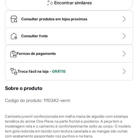
Calças
Encontrar similares
Casacos e Jaquetas
Jeans
Macacões
Consultar produtos em lojas proximas
Saias
Shorts e Bermudas
Vestidos
Consultar frete
Acessórios
Bolsas
Bonés e Chapéus
Formas de pagamento
Bijoux
Cintos
Óculos
Troca fácil na loja -
GRÁTIS
Relógios
Calçados
Botas
Sobre o produto
Chinelos
Rasteirinhas
Sandálias
Codigo do produto
:
1110342-verm
Sapatilhas
Tênis
Camiseta juvenil confeccionada em malha macia de algodão com estampa
Marcas
temática do anime One Piece na parte frontal e posterior. A peça tem a
City
modelagem reta e o caimento é confortavelmente solto ao corpo. O modelo
Clock House
tem gola redonda em tecido com textura canelada e as mangas são curtas
Mindset
com acabamento pespontado nos punhos e na barra.