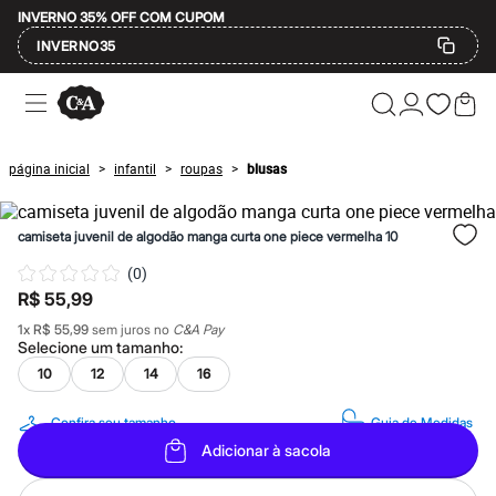
INVERNO 35% OFF COM CUPOM
INVERNO35
Ofertas
Compre por Departamento
Feminino
Masculino
página inicial
infantil
roupas
blusas
>
>
>
Infantil
Calçados
Mindse7
camiseta juvenil de algodão manga curta one piece vermelha 10
Plus Size
Até 20% off
(
0
)
Até 40% off
R$ 55,99
Até 60% off
A partir de 60% off
1
x
R$ 55,99
sem juros no
C&A Pay
Feminino
Selecione um
tamanho
:
Em alta
10
12
14
16
Inverno
Alfaiataria
Novidades
Confira seu tamanho
Guia de Medidas
Roupas
Adicionar à sacola
Blusas e Camisetas
Básicos