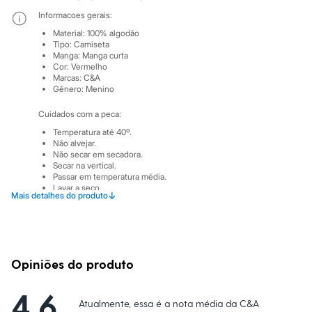
Sawary
Yessica
Informacoes gerais:
Moda esportiva
Material
:
100% algodão
Acessórios
Tipo
:
Camiseta
Blusas
Manga
:
Manga curta
Calçados
Cor
:
Vermelho
Leggings
Marcas
:
C&A
Gênero
:
Menino
Shorts e Bermudas
Tops
Cuidados com a peca:
Moda íntima
Calcinhas
Temperatura até 40º.
Cintas e Modeladores
Não alvejar.
Meias
Não secar em secadora.
Pijamas
Secar na vertical.
Passar em temperatura média.
Sutiãs e Tops
Lavar a seco.
Moda praia
↓
Mais detalhes do produto
Não limpar a úmido.
Biquínis
Maiôs
Saídas de praia
Personagens
Plus size
Opiniões do produto
Blusas e Camisetas
Calças
Casacos e Jaquetas
4.6
Jeans
Atualmente, essa é a nota média da C&A