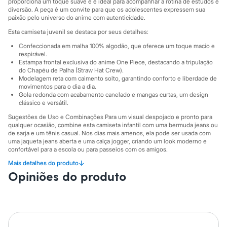
proporciona um toque suave e é ideal para acompanhar a rotina de estudos e
Moda esportiva
diversão. A peça é um convite para que os adolescentes expressem sua
Shorts e Saias
paixão pelo universo do anime com autenticidade.
Vestidos
Masculino
Esta camiseta juvenil se destaca por seus detalhes:
Em alta
Confeccionada em malha 100% algodão, que oferece um toque macio e
Dia dos Pais
respirável.
Inverno
Estampa frontal exclusiva do anime One Piece, destacando a tripulação
Novidades
do Chapéu de Palha (Straw Hat Crew).
Roupas
Modelagem reta com caimento solto, garantindo conforto e liberdade de
Bermudas
movimentos para o dia a dia.
Camisas
Gola redonda com acabamento canelado e mangas curtas, um design
Calças
clássico e versátil.
Camisetas e Regatas
Sugestões de Uso e Combinações Para um visual despojado e pronto para
Casacos e Jaquetas
qualquer ocasião, combine esta camiseta infantil com uma bermuda jeans ou
Jeans
de sarja e um tênis casual. Nos dias mais amenos, ela pode ser usada com
Polos
uma jaqueta jeans aberta e uma calça jogger, criando um look moderno e
Acessórios
confortável para a escola ou para passeios com os amigos.
Bolsas e Mochilas
↓
Mais detalhes do produto
A gente se encontra na C&A! ❤
Chapéus e Bonés
Opiniões do produto
Cintos
Informacoes gerais:
Carteiras
Material
:
100% algodão
Óculos
Tipo
:
Camiseta
Relógios
Manga
:
Manga curta
Calçados
Cor
:
Preto
Botas
Marcas
:
C&A