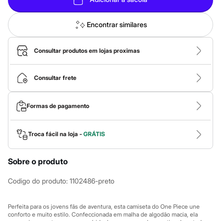
Sawary
Yessica
Moda esportiva
Encontrar similares
Acessórios
Blusas
Calçados
Consultar produtos em lojas proximas
Leggings
Shorts e Bermudas
Tops
Consultar frete
Moda íntima
Calcinhas
Cintas e Modeladores
Formas de pagamento
Meias
Pijamas
Sutiãs e Tops
Troca fácil na loja -
GRÁTIS
Moda praia
Biquínis
Maiôs
Sobre o produto
Saídas de praia
Personagens
Plus size
Codigo do produto
:
1102486-preto
Blusas e Camisetas
Calças
Casacos e Jaquetas
Perfeita para os jovens fãs de aventura, esta camiseta do One Piece une
Jeans
conforto e muito estilo. Confeccionada em malha de algodão macia, ela