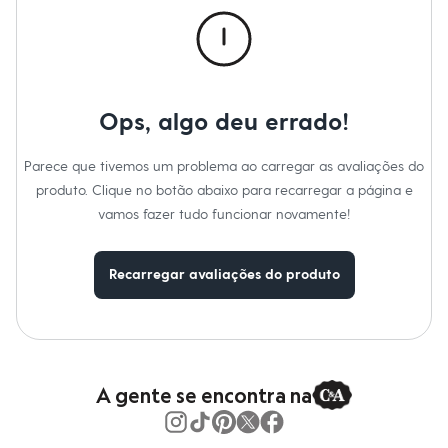
Chinelos
Gênero
:
Menino
Sapatos
Sandálias e Papetes
Cuidados com a peca:
Tênis
Temperatura até 40ºC.
Moda esportiva
Não alvejar.
Acessórios
Não secar em secadora.
Bermudas
Ops, algo deu errado!
Secar na vertical.
Camisetas
Passar em temperatura média.
Calças
Lavar a seco.
Parece que tivemos um problema ao carregar as avaliações do
Calçados
Regatas
produto. Clique no botão abaixo para recarregar a página e
Moda íntima
vamos fazer tudo funcionar novamente!
Cuecas
Meias
Pijamas
Recarregar avaliações do produto
Moda praia
Personagens
Plus size
Blusas e Camisetas
Calças
Camisas
Casacos e Jaquetas
A gente se encontra na
Jeans
Moda esportiva
Shorts e Bermudas