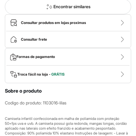
Calças
Casacos e Jaquetas
Encontrar similares
Jeans
Macacões
Saias
Consultar produtos em lojas proximas
Shorts e Bermudas
Vestidos
Acessórios
Consultar frete
Bolsas
Bonés e Chapéus
Bijoux
Formas de pagamento
Cintos
Óculos
Relógios
Troca fácil na loja -
GRÁTIS
Calçados
Botas
Chinelos
Sobre o produto
Rasteirinhas
Sandálias
Codigo do produto
:
1103016-lilas
Sapatilhas
Tênis
Marcas
Camiseta infantil confeccionada em malha de poliamida com proteção
City
50+fps uva e uvb. A camiseta possui gola redonda, mangas longas, cordão
Clock House
aplicado nas laterais com efeito franzido e acabamento pespontado.
Mindset
Composição: 90% poliamida 10% elastano Instruções de lavagem: - Lavar à