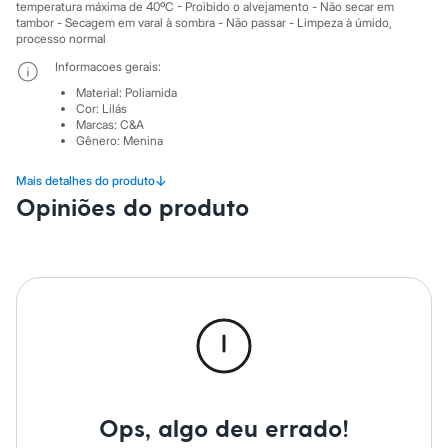
Sawary
temperatura máxima de 40ºC - Proibido o alvejamento - Não secar em
Yessica
tambor - Secagem em varal à sombra - Não passar - Limpeza à úmido,
Moda esportiva
processo normal
Acessórios
Informacoes gerais:
Blusas
Calçados
Material
:
Poliamida
Cor
:
Lilás
Leggings
Marcas
:
C&A
Shorts e Bermudas
Gênero
:
Menina
Tops
Moda íntima
↓
Mais detalhes do produto
Calcinhas
Cintas e Modeladores
Opiniões do produto
Meias
Pijamas
Sutiãs e Tops
Moda praia
Biquínis
Maiôs
Saídas de praia
Personagens
Plus size
Blusas e Camisetas
Calças
Casacos e Jaquetas
Ops, algo deu errado!
Jeans