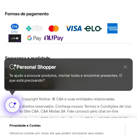
Nossas lojas plus size
Rasteirinhas
Cartão presente
Minha privacidade
Sustentabilidade
Sandálias
Sobre o cartão presente
Central de ética
Formas de pagamento
Tênis
Diversão
Marcas
Baby Club
Fifteen
Miss Fifteen
Palomino
Moda íntima
Segurança e qualidade
Calcinhas
Cuecas
Personal Shopper
Meias
Pijamas
Te ajudo a procurar produtos, montar looks e encontrar presentes. O
Moda praia
que está precisando?
Biquínis e Maiôs
Blusas de proteção
Sungas
Copyright Notice: © C&A e suas entidades relacionadas.
Personagens
Todos os direitos reservados. Conheça nossos Termos e Condições de Uso
Bluey
do Site C&A. C&A Modas SA. Fale conosco pelo chat on-line
Disney
Alameda Araguaia, 1222, Alphaville - Barueri - SP Cep: 06455-000 CNPJ
Hello Kitty
45.242.914/0001-05
Homem Aranha
Privacidade e Cookies
Minecraft
Utilizamos cookies em nosso site que podem armazenar seus dados
Naruto