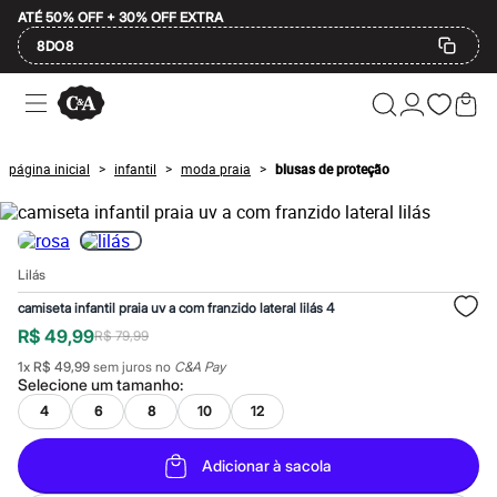
ATÉ 50% OFF + 30% OFF EXTRA
8DO8
Ofertas
Compre por Departamento
Feminino
Masculino
página inicial
infantil
moda praia
blusas de proteção
>
>
>
Infantil
Calçados
Mindse7
Plus Size
Até 20% off
Lilás
Até 40% off
Até 60% off
camiseta infantil praia uv a com franzido lateral lilás 4
A partir de 60% off
R$ 49,99
R$ 79,99
Feminino
Em alta
1
x
R$ 49,99
sem juros no
C&A Pay
Inverno
Selecione um
tamanho
:
Alfaiataria
4
6
8
10
12
Novidades
Roupas
Blusas e Camisetas
Adicionar à sacola
Básicos