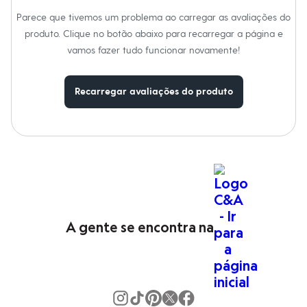
Moda esportiva
Shorts e Saias
Parece que tivemos um problema ao carregar as avaliações do
Vestidos
produto. Clique no botão abaixo para recarregar a página e
Masculino
vamos fazer tudo funcionar novamente!
Em alta
Dia dos Pais
Inverno
Novidades
Recarregar avaliações do produto
Roupas
Bermudas
Camisas
Calças
Camisetas e Regatas
Casacos e Jaquetas
Jeans
Polos
Acessórios
Bolsas e Mochilas
A gente se encontra na
Chapéus e Bonés
Cintos
Carteiras
Óculos
Relógios
Calçados
Botas