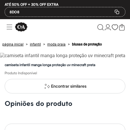
ATÉ 50% OFF + 30% OFF EXTRA
8DO8
Ofertas
Compre por Departamento
Feminino
Masculino
página inicial
infantil
moda praia
blusas de proteção
>
>
>
Infantil
Calçados
Mindse7
Plus Size
camiseta infantil manga longa proteção uv minecraft preta
Até 20% off
Até 40% off
Produto Indisponível
Até 60% off
A partir de 60% off
Encontrar similares
Feminino
Em alta
Inverno
Opiniões do produto
Alfaiataria
Novidades
Roupas
Blusas e Camisetas
Básicos