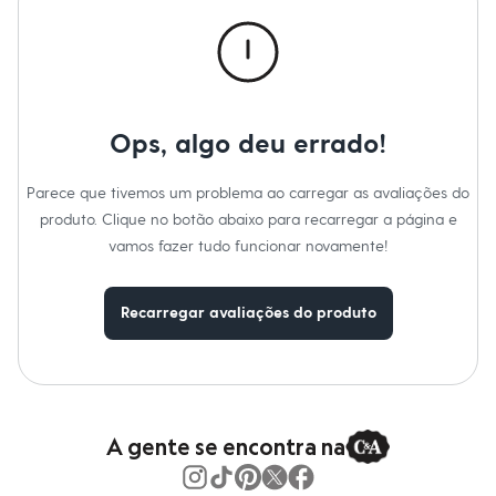
Calças
Casacos e Jaquetas
Jeans
Macacões
Saias
Shorts e Bermudas
Vestidos
Ops, algo deu errado!
Acessórios
Bolsas
Bonés e Chapéus
Parece que tivemos um problema ao carregar as avaliações do
Bijoux
produto. Clique no botão abaixo para recarregar a página e
Cintos
Óculos
vamos fazer tudo funcionar novamente!
Relógios
Calçados
Botas
Recarregar avaliações do produto
Chinelos
Rasteirinhas
Sandálias
Sapatilhas
Tênis
Marcas
City
A gente se encontra na
Clock House
Mindset