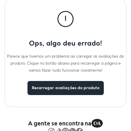
Calças
Casacos e Jaquetas
Jeans
Macacões
Saias
Shorts e Bermudas
Vestidos
Acessórios
Ops, algo deu errado!
Bolsas
Bonés e Chapéus
Bijoux
Parece que tivemos um problema ao carregar as avaliações do
Cintos
produto. Clique no botão abaixo para recarregar a página e
Óculos
Relógios
vamos fazer tudo funcionar novamente!
Calçados
Botas
Chinelos
Recarregar avaliações do produto
Rasteirinhas
Sandálias
Sapatilhas
Tênis
Marcas
City
Clock House
A gente se encontra na
Mindset