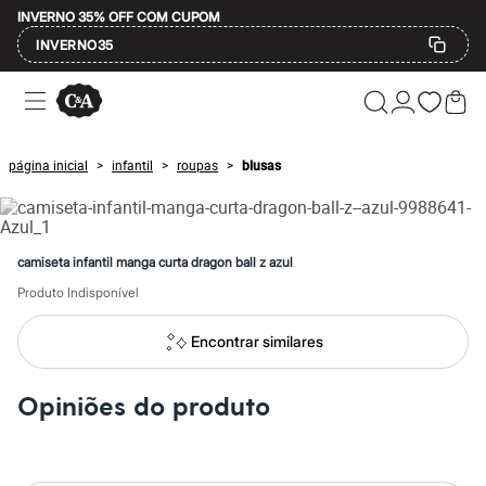
INVERNO 35% OFF COM CUPOM
INVERNO35
Ofertas
Compre por Departamento
Feminino
Masculino
página inicial
infantil
roupas
blusas
>
>
>
Infantil
Calçados
Mindse7
Plus Size
Até 20% off
camiseta infantil manga curta dragon ball z azul
Até 40% off
Até 60% off
Produto Indisponível
A partir de 60% off
Feminino
Encontrar similares
Em alta
Inverno
Alfaiataria
Opiniões do produto
Novidades
Roupas
Blusas e Camisetas
Básicos