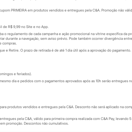
Minha C&A
rtão
Cupons de desconto
cupom PRIMEIRA em produtos vendidos e entregues pela C&A. Promoção não válida p
Cartão presente
atórios
Sobre o cartão presente
nceira
l de R$ 9,99 no Site e no App.
de
iba o regulamento de cada campanha e ação promocional na vitrine específica da
iar durante a navegação, sem aviso prévio. Pode também ocorrer divergência entre
de compras.
 e Retire. O prazo de retirada é de até 1 dia útil após a aprovação do pagamento. 
omingos e feriados).
mesmo dia e pedidos com o pagamentos aprovados após as 10h serão entregues no 
Segurança e qualidade
ara produtos vendidos e entregues pela C&A. Desconto não será aplicado na compr
ntregues pela C&A, válido para primeira compra realizada com C&A Pay, levando 5 
s em promoção. Descontos não cumulativos.