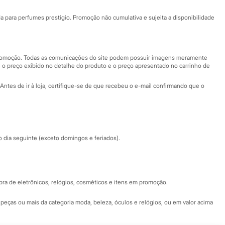
Ajuda
Fale conosco
ara perfumes prestígio. Promoção não cumulativa e sujeita a disponibilidade
Nossas lojas
Nossas lojas plus size
Central de ética
 promoção. Todas as comunicações do site podem possuir imagens meramente
 o preço exibido no detalhe do produto e o preço apresentado no carrinho de
Eventos
Antes de ir à loja, certifique-se de que recebeu o e-mail confirmando que o
Especial Dia dos Pais
dia seguinte (exceto domingos e feriados).
a de eletrônicos, relógios, cosméticos e itens em promoção.
peças ou mais da categoria moda, beleza, óculos e relógios, ou em valor acima