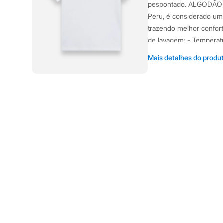
Casacos e Jaquetas
pespontado. ALGODÃO P
Jeans
Peru, é considerado um
Moda esportiva
trazendo melhor confor
Shorts e Saias
Vestidos
de lavagem: - Temperatu
Masculino
vertical - Passar em te
Em alta
Mais detalhes do produ
Dia dos Pais
Informacoes gerai
Inverno
Novidades
Material
:
Algo
Roupas
Tipo
:
Camiset
Bermudas
Camisas
Cor
:
Off White
Calças
Marcas
:
Baby 
Camisetas e Regatas
Gênero
:
Meni
Casacos e Jaquetas
Jeans
Polos
Acessórios
Bolsas e Mochilas
Chapéus e Bonés
Cintos
Carteiras
Óculos
Relógios