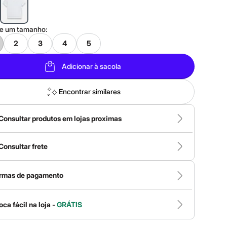
ne um
tamanho
:
2
3
4
5
Adicionar à sacola
Encontrar similares
Consultar produtos em lojas proximas
Consultar frete
rmas de pagamento
oca fácil na loja -
GRÁTIS