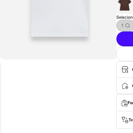
Selecio
1
Fo
Tr