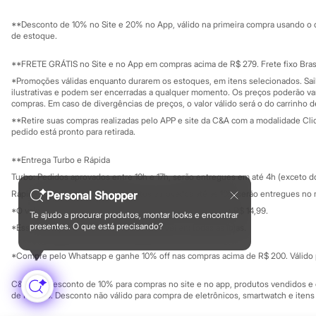
Sustentabilidade
Chinelos
Solicite seu ca
Mapa do site
Pantufas
**Desconto de 10% no Site e 20% no App, válido na primeira compra usando o 
Governança
Rasteirinhas
Investidores
de estoque.
Sandálias
Ouvidoria / Rel
Sala de imprensa
Tênis
Educação fina
**FRETE GRÁTIS no Site e no App em compras acima de R$ 279. Frete fixo Brasi
Diversão
Privacidade
Sustentabilida
*Promoções válidas enquanto durarem os estoques, em itens selecionados. Sa
Marcas
Configuração de cookies
ilustrativas e podem ser encerradas a qualquer momento. Os preços poderão var
Baby Club
Minha privacidade
compras. Em caso de divergências de preços, o valor válido será o do carrinho 
Fifteen
**Retire suas compras realizadas pelo APP e site da C&A com a modalidade Clique
Miss Fifteen
pedido está pronto para retirada.
Palomino
Moda íntima
**Entrega Turbo e Rápida
Calcinhas
Cuecas
Turbo: Pedidos aprovados entre 10h e 17h, serão entregues em até 4h (exceto d
Meias
Personal Shopper
Rápida: Pedidos com os pagamentos aprovados até as 10h, serão entregues no 
Pijamas
*O valor do frete para o turbo é R$ 24,99 e para a rápida é R$ 14,99.
Moda praia
Te ajudo a procurar produtos, montar looks e encontrar
Formas de pagamento
Biquínis e Maiôs
presentes. O que está precisando?
*Essa condição ainda não estará disponível em todas as lojas.
Blusas de proteção
Sungas
*Compre pelo Whatsapp e ganhe 10% off nas compras acima de R$ 200. Válido p
Personagens
Bluey
C&A Pay: desconto de 10% para compras no site e no app, produtos vendidos e e
Disney
de R$ 400. Desconto não válido para compra de eletrônicos, smartwatch e iten
Hello Kitty
Homem Aranha