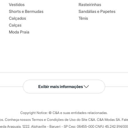
Vestidos
Rasteirinhas
Shorts e Bermudas
Sandálias e Papetes
Calçados
Tênis
Calças
Moda Praia
Serviços
Exibir mais informações
Tipos de serviços
o C&A
Clique e retire
Trocas e devoluções
ograma
Copyright Notice: © C&A e suas entidades relacionadas.
Formas de pagamento
dos. Conheça nossos Termos e Condições de Uso do Site C&A. C&A Modas SA. Fale
Todas as vantagens
ay
eda Araguaia, 1222, Alphaville - Barueri - SP Cep: 06455-000 CNPJ 45.242.914/00