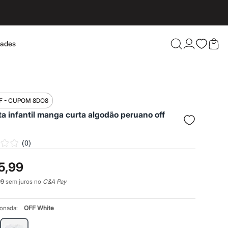
dades
Confira 
F - CUPOM 8DO8
a infantil manga curta algodão peruano off
(
0
)
5,99
99
sem juros no
C&A Pay
ionada:
OFF White