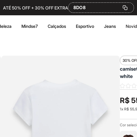
8DO8
ATÉ 50% OFF + 30% OFF EXTRA
Beleza
Mindse7
Calçados
Esportivo
Jeans
Novi
30% OF
camiset
white
R$ 5
1
x
R$ 55,
Cor selec