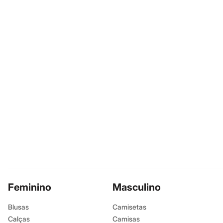
Calçados
Botas
Chinelos
Sapatos
Sandálias e Papetes
Tênis
Moda esportiva
Acessórios
Bermudas
Camisetas
Calças
Calçados
Regatas
Moda íntima
Cuecas
Meias
Pijamas
Moda praia
Personagens
Plus size
Blusas e Camisetas
Feminino
Masculino
Calças
Camisas
Blusas
Camisetas
Casacos e Jaquetas
Calças
Camisas
Jeans