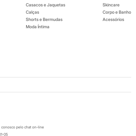
Casacos e Jaquetas
Skincare
Calças
Corpo e Banho
Shorts e Bermudas
Acessórios
Moda Íntima
Baixe o app
Google store
Apple store
Atendimento
 conosco pelo chat on-line
01-05