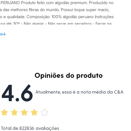
ERUANO Produto feito com algodão premium. Produzido no
a das melhores fibras do mundo. Possui toque super macio,
to e qualidade. Composição: 100% algodão peruano Instruções
ra até 30º - Não alvejar - Não secar em secadora - Secar na
mperatura mínima - Não lavar a seco - Limpar a úmido
to
↓
s:
dão peruano
a
Club
Opiniões do produto
no
4.6
Atualmente, essa é a nota média da C&A
Total de
822836
avaliações