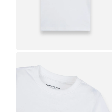
Blusas e Camisetas
Básicos
Calças
Casacos e Jaquetas
Jeans
Macacões
Saias
Shorts e Bermudas
Vestidos
Acessórios
Bolsas
Bonés e Chapéus
Bijoux
Cintos
Óculos
Relógios
Calçados
Botas
Chinelos
Rasteirinhas
Sandálias
Sapatilhas
Tênis
Marcas
City