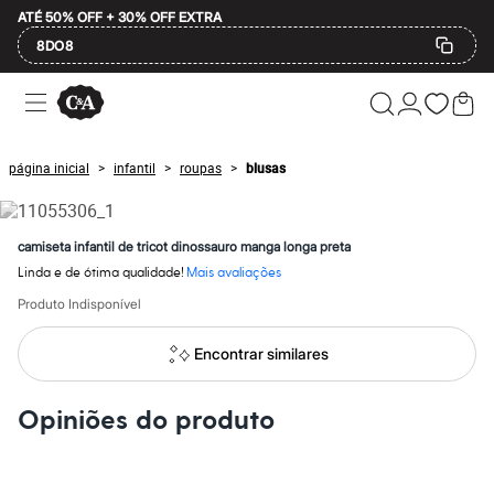
ATÉ 50% OFF + 30% OFF EXTRA
8DO8
Ofertas
Compre por Departamento
Feminino
Masculino
página inicial
infantil
roupas
blusas
>
>
>
Infantil
Calçados
Plus Size
2 calçados por R$189
camiseta infantil de tricot dinossauro manga longa preta
2 peças por R$199
Linda e de ótima qualidade!
Mais avaliações
3 lingeries por R$99
3 itens de beleza por R$129
Produto Indisponível
Até 20% off
Até 40% off
Encontrar similares
Até 60% off
A partir de 60% off
Feminino
Opiniões do produto
Em alta
Inverno
Alfaiataria
Novidades