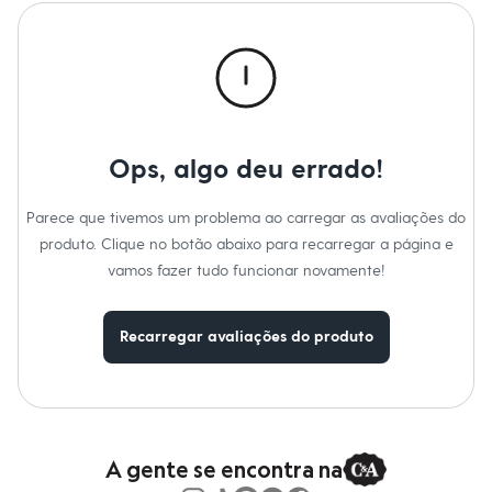
Roupas
Blusas e Camisetas
Básicos
Calças
Casacos e Jaquetas
Jeans
Macacões
Saias
Shorts e Bermudas
Ops, algo deu errado!
Vestidos
Acessórios
Parece que tivemos um problema ao carregar as avaliações do
Bolsas
Bonés e Chapéus
produto. Clique no botão abaixo para recarregar a página e
Bijoux
vamos fazer tudo funcionar novamente!
Cintos
Óculos
Relógios
Recarregar avaliações do produto
Calçados
Botas
Chinelos
Rasteirinhas
Sandálias
Sapatilhas
Tênis
A gente se encontra na
Marcas