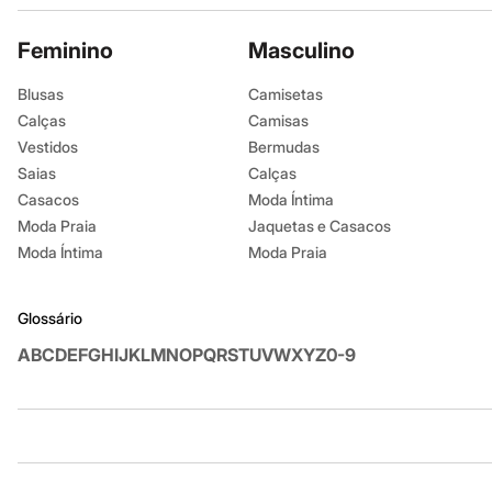
Infantil
Em alta
Feminino
Masculino
Arrumadinho para os meninos
Romântico para as meninas
Inverno
Blusas
Camisetas
Novidades
Calças
Camisas
Roupas menina
Vestidos
Bermudas
0 a 24 meses
1 a 5 anos
Saias
Calças
4 a 12 anos
Casacos
Moda Íntima
10 a 16 anos
Moda Praia
Jaquetas e Casacos
Roupas menino
0 a 24 meses
Moda Íntima
Moda Praia
1 a 5 anos
4 a 12 anos
10 a 16 anos
Glossário
Acessórios
Recém-nascido
A
B
C
D
E
F
G
H
I
J
K
L
M
N
O
P
Q
R
S
T
U
V
W
X
Y
Z
0-9
Bolsas e Mochilas
Chapéus
Calçados
Botas
Institucional
Produtos
Chinelos
Pantufas
Rasteirinhas