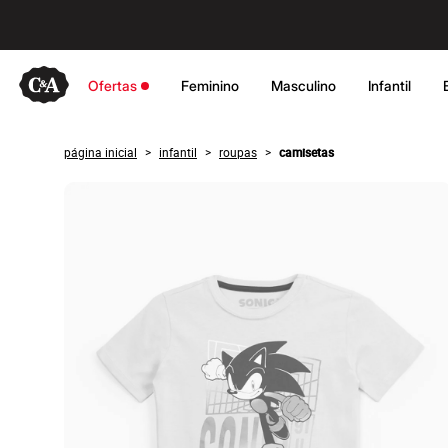
Ofertas
Ofertas
Feminino
Masculino
Infantil
Compre por Departamento
Feminino
Masculino
Infantil
página inicial
infantil
roupas
camisetas
>
>
>
Calçados
Mindse7
Plus Size
Até 20% off
Até 40% off
Até 60% off
A partir de 60% off
Feminino
Em alta
Inverno
Alfaiataria
Novidades
Roupas
Blusas e Camisetas
Básicos
Calças