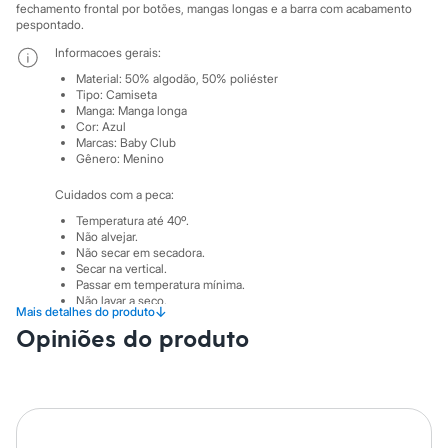
Sawary
fechamento frontal por botões, mangas longas e a barra com acabamento
Yessica
pespontado.
Moda esportiva
Informacoes gerais:
Acessórios
Blusas
Material
:
50% algodão, 50% poliéster
Calçados
Tipo
:
Camiseta
Leggings
Manga
:
Manga longa
Cor
:
Azul
Shorts e Bermudas
Marcas
:
Baby Club
Tops
Gênero
:
Menino
Moda íntima
Calcinhas
Cuidados com a peca:
Cintas e Modeladores
Meias
Temperatura até 40º.
Pijamas
Não alvejar.
Não secar em secadora.
Sutiãs e Tops
Secar na vertical.
Moda praia
Passar em temperatura mínima.
Biquínis
Não lavar a seco.
Maiôs
↓
Mais detalhes do produto
Limpar a úmido.
Saídas de praia
Opiniões do produto
Personagens
Plus size
Blusas e Camisetas
Calças
Casacos e Jaquetas
Jeans