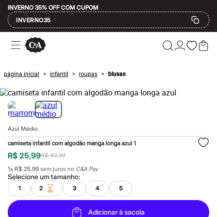
INVERNO 35% OFF COM CUPOM
INVERNO35
Ofertas
Compre por Departamento
Feminino
Masculino
página inicial
infantil
roupas
blusas
>
>
>
Infantil
Calçados
Mindse7
Plus Size
Até 20% off
Até 40% off
Azul Médio
Até 60% off
A partir de 60% off
camiseta infantil com algodão manga longa azul 1
Feminino
R$ 25,99
R$ 49,99
Em alta
Inverno
1
x
R$ 25,99
sem juros no
C&A Pay
Alfaiataria
Selecione um
tamanho
:
Novidades
1
2
3
4
5
Roupas
Blusas e Camisetas
Básicos
Adicionar à sacola