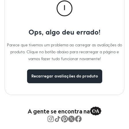
Moda esportiva
Shorts e Saias
Vestidos
Masculino
Em alta
Dia dos Pais
Ops, algo deu errado!
Inverno
Novidades
Roupas
Parece que tivemos um problema ao carregar as avaliações do
Bermudas
produto. Clique no botão abaixo para recarregar a página e
Camisas
Calças
vamos fazer tudo funcionar novamente!
Camisetas e Regatas
Casacos e Jaquetas
Jeans
Recarregar avaliações do produto
Polos
Acessórios
Bolsas e Mochilas
Chapéus e Bonés
Cintos
Carteiras
A gente se encontra na
Óculos
Relógios
Calçados
Botas