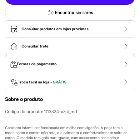
Calças
Casacos e Jaquetas
Jeans
Encontrar similares
Macacões
Saias
Shorts e Bermudas
Consultar produtos em lojas proximas
Vestidos
Acessórios
Bolsas
Consultar frete
Bonés e Chapéus
Bijoux
Cintos
Formas de pagamento
Óculos
Relógios
Calçados
Troca fácil na loja -
GRÁTIS
Botas
Chinelos
Rasteirinhas
Sobre o produto
Sandálias
Sapatilhas
Codigo do produto
:
1113324-azul_md
Tênis
Marcas
City
Camiseta infantil confeccionada em malha com algodão. A peça tem a
Clock House
modelagem e construção reta, e o caimento é confortavelmente solto ao
Mindset
corpo. O modelo tem gola portuguesa, com acabamento canelado e