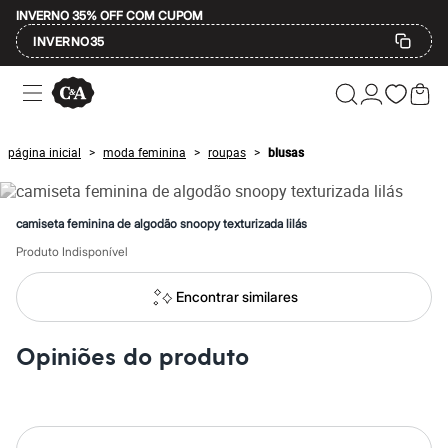
INVERNO 35% OFF COM CUPOM
INVERNO35
Ofertas
Compre por Departamento
Feminino
Masculino
página inicial
moda feminina
roupas
blusas
>
>
>
Infantil
Calçados
Mindse7
Plus Size
camiseta feminina de algodão snoopy texturizada lilás
Até 20% off
Até 40% off
Produto Indisponível
Até 60% off
A partir de 60% off
Encontrar similares
Feminino
Em alta
Inverno
Opiniões do produto
Alfaiataria
Novidades
Roupas
Blusas e Camisetas
Básicos