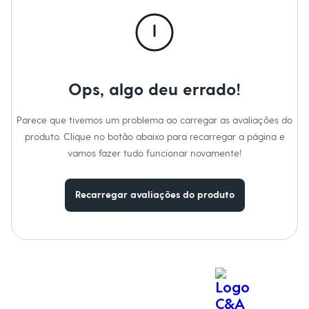
Calças
Casacos e Jaquetas
Jeans
Macacões
Saias
Shorts e Bermudas
Vestidos
Ops, algo deu errado!
Acessórios
Bolsas
Bonés e Chapéus
Parece que tivemos um problema ao carregar as avaliações do
Bijoux
produto. Clique no botão abaixo para recarregar a página e
Cintos
Óculos
vamos fazer tudo funcionar novamente!
Relógios
Calçados
Botas
Recarregar avaliações do produto
Chinelos
Rasteirinhas
Sandálias
Sapatilhas
Tênis
Marcas
City
Clock House
Mindset