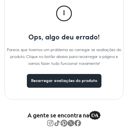
Calças
Casacos e Jaquetas
Jeans
Macacões
Saias
Shorts e Bermudas
Vestidos
Ops, algo deu errado!
Acessórios
Bolsas
Bonés e Chapéus
Parece que tivemos um problema ao carregar as avaliações do
Bijoux
produto. Clique no botão abaixo para recarregar a página e
Cintos
Óculos
vamos fazer tudo funcionar novamente!
Relógios
Calçados
Botas
Recarregar avaliações do produto
Chinelos
Rasteirinhas
Sandálias
Sapatilhas
Tênis
Marcas
City
A gente se encontra na
Clock House
Mindset