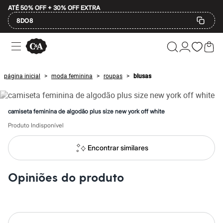
ATÉ 50% OFF + 30% OFF EXTRA
8DO8
Ofertas
Compre por Departamento
Feminino
Masculino
página inicial
moda feminina
roupas
blusas
>
>
>
Infantil
Calçados
Mindse7
Plus Size
camiseta feminina de algodão plus size new york off white
Até 20% off
Até 40% off
Produto Indisponível
Até 60% off
A partir de 60% off
Encontrar similares
Feminino
Em alta
Inverno
Opiniões do produto
Alfaiataria
Novidades
Roupas
Blusas e Camisetas
Básicos