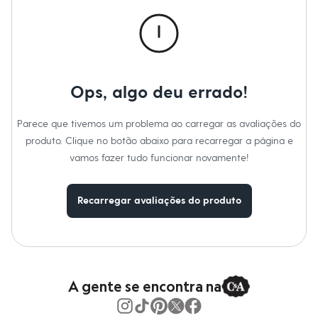
Calças
Casacos e Jaquetas
Jeans
Macacões
Saias
Shorts e Bermudas
Vestidos
Ops, algo deu errado!
Acessórios
Bolsas
Bonés e Chapéus
Parece que tivemos um problema ao carregar as avaliações do
Bijoux
produto. Clique no botão abaixo para recarregar a página e
Cintos
Óculos
vamos fazer tudo funcionar novamente!
Relógios
Calçados
Botas
Recarregar avaliações do produto
Chinelos
Rasteirinhas
Sandálias
Sapatilhas
Tênis
Marcas
City
A gente se encontra na
Clock House
Mindset