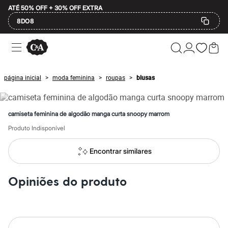
ATÉ 50% OFF + 30% OFF EXTRA
8DO8
Ofertas
Compre por Departamento
Feminino
Masculino
página inicial
moda feminina
roupas
blusas
>
>
>
Infantil
Calçados
Mindse7
Plus Size
camiseta feminina de algodão manga curta snoopy marrom
Até 20% off
Até 40% off
Produto Indisponível
Até 60% off
A partir de 60% off
Encontrar similares
Feminino
Em alta
Inverno
Opiniões do produto
Alfaiataria
Novidades
Roupas
Blusas e Camisetas
Básicos