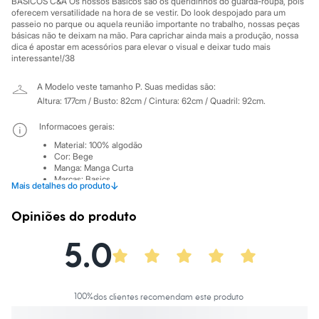
BÁSICOS C&A Os nossos Básicos são os queridinhos do guarda-roupa, pois
Sawary
oferecem versatilidade na hora de se vestir. Do look despojado para um
Yessica
passeio no parque ou aquela reunião importante no trabalho, nossas peças
Moda esportiva
básicas não te deixam na mão. Para caprichar ainda mais a produção, nossa
Acessórios
dica é apostar em acessórios para elevar o visual e deixar tudo mais
Blusas
interessante!/38
Calçados
Leggings
A Modelo veste tamanho P.
Suas medidas são:
Shorts e Bermudas
Altura: 177cm / Busto: 82cm / Cintura: 62cm / Quadril: 92cm.
Tops
Moda íntima
Informacoes gerais:
Calcinhas
Cintas e Modeladores
Material
:
100% algodão
Meias
Cor
:
Bege
Manga
:
Manga Curta
Pijamas
Marcas
:
Basics
Sutiãs e Tops
↓
Mais detalhes do produto
Tipo
:
Camiseta
Moda praia
Gênero
:
Feminino
Biquínis
Opiniões do produto
Maiôs
Cuidados com a peca:
Saídas de praia
5.0
Personagens
Temperatura até 40º.
Não alvejar.
Plus size
Não secar em secadora.
Blusas e Camisetas
Secar na vertical.
Calças
Passar em temperatura mínima.
Casacos e Jaquetas
100
%
dos clientes recomendam este produto
Não lavar a seco.
Jeans
Limpar a úmido.