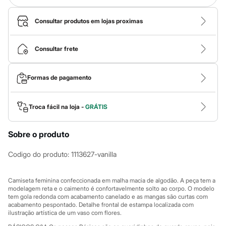
Calças
Casacos e Jaquetas
Jeans
Consultar produtos em lojas proximas
Macacões
Saias
Shorts e Bermudas
Consultar frete
Vestidos
Acessórios
Bolsas
Formas de pagamento
Bonés e Chapéus
Bijoux
Cintos
Troca fácil na loja -
GRÁTIS
Óculos
Relógios
Calçados
Sobre o produto
Botas
Chinelos
Codigo do produto
:
1113627-vanilla
Rasteirinhas
Sandálias
Sapatilhas
Camiseta feminina confeccionada em malha macia de algodão. A peça tem a
Tênis
modelagem reta e o caimento é confortavelmente solto ao corpo. O modelo
Marcas
tem gola redonda com acabamento canelado e as mangas são curtas com
City
acabamento pespontado. Detalhe frontal de estampa localizada com
Clock House
ilustração artística de um vaso com flores.
Mindset