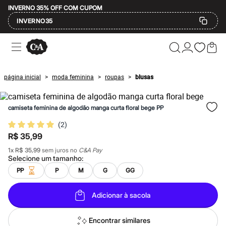
INVERNO 35% OFF COM CUPOM
INVERNO35
Ofertas
Compre por Departamento
Feminino
Masculino
página inicial
moda feminina
roupas
blusas
>
>
>
Infantil
Calçados
Mindse7
camiseta feminina de algodão manga curta floral bege PP
Plus Size
Até 20% off
(
2
)
Até 40% off
R$ 35,99
Até 60% off
A partir de 60% off
1
x
R$ 35,99
sem juros no
C&A Pay
Feminino
Selecione um
tamanho
:
Em alta
PP
P
M
G
GG
Inverno
Alfaiataria
Novidades
Adicionar à sacola
Roupas
Blusas e Camisetas
Básicos
Encontrar similares