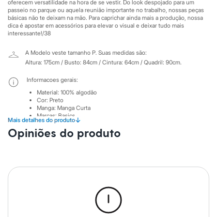
Sawary
oferecem versatilidade na hora de se vestir. Do look despojado para um
Yessica
passeio no parque ou aquela reunião importante no trabalho, nossas peças
básicas não te deixam na mão. Para caprichar ainda mais a produção, nossa
Moda esportiva
dica é apostar em acessórios para elevar o visual e deixar tudo mais
Acessórios
interessante!/38
Blusas
Calçados
A Modelo veste tamanho P.
Suas medidas são:
Leggings
Shorts e Bermudas
Altura: 175cm / Busto: 84cm / Cintura: 64cm / Quadril: 90cm.
Tops
Moda íntima
Informacoes gerais:
Calcinhas
Material
:
100% algodão
Cintas e Modeladores
Cor
:
Preto
Meias
Manga
:
Manga Curta
Pijamas
Marcas
:
Basics
↓
Mais detalhes do produto
Sutiãs e Tops
Decote
:
Decote Redondo
Opiniões do produto
Tipo
:
Camiseta
Moda praia
Gênero
:
Feminino
Biquínis
Maiôs
Cuidados com a peca:
Saídas de praia
Personagens
Temperatura até 40º.
Plus size
Não alvejar.
Blusas e Camisetas
Não secar em secadora.
Secar na vertical.
Calças
Passar em temperatura média.
Casacos e Jaquetas
Não lavar a seco.
Jeans
Limpar a úmido.