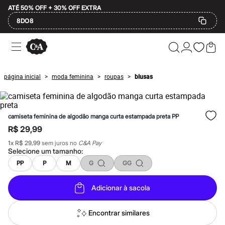
ATÉ 50% OFF + 30% OFF EXTRA
8DO8
Ofertas
Compre por Departamento
Feminino
Masculino
página inicial
moda feminina
roupas
blusas
>
>
>
Infantil
Calçados
Mindse7
Plus Size
camiseta feminina de algodão manga curta estampada preta PP
Até 20% off
Até 40% off
R$ 29,99
Até 60% off
1
x
R$ 29,99
sem juros no
C&A Pay
A partir de 60% off
Selecione um
tamanho
:
Feminino
Em alta
PP
P
M
G
GG
Inverno
Alfaiataria
Adicionar à sacola
Novidades
Roupas
Blusas e Camisetas
Encontrar similares
Básicos