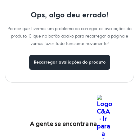
Moda esportiva
Shorts e Saias
Vestidos
Ops, algo deu errado!
Masculino
Em alta
Parece que tivemos um problema ao carregar as avaliações do
Dia dos Pais
Inverno
produto. Clique no botão abaixo para recarregar a página e
Novidades
vamos fazer tudo funcionar novamente!
Roupas
Bermudas
Camisas
Recarregar avaliações do produto
Calças
Camisetas e Regatas
Casacos e Jaquetas
Jeans
Polos
Acessórios
Bolsas e Mochilas
Chapéus e Bonés
Cintos
Carteiras
Óculos
A gente se encontra na
Relógios
Calçados
Botas