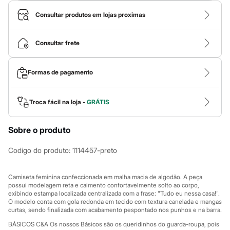
Calças
Casacos e Jaquetas
Consultar produtos em lojas proximas
Jeans
Macacões
Saias
Consultar frete
Shorts e Bermudas
Vestidos
Acessórios
Formas de pagamento
Bolsas
Bonés e Chapéus
Bijoux
Cintos
Troca fácil na loja -
GRÁTIS
Óculos
Relógios
Sobre o produto
Calçados
Botas
Chinelos
Codigo do produto
:
1114457-preto
Rasteirinhas
Sandálias
Sapatilhas
Camiseta feminina confeccionada em malha macia de algodão. A peça
Tênis
possui modelagem reta e caimento confortavelmente solto ao corpo,
exibindo estampa localizada centralizada com a frase: "Tudo eu nessa casa!".
Marcas
O modelo conta com gola redonda em tecido com textura canelada e mangas
City
curtas, sendo finalizada com acabamento pespontado nos punhos e na barra.
Clock House
Mindset
BÁSICOS C&A Os nossos Básicos são os queridinhos do guarda-roupa, pois