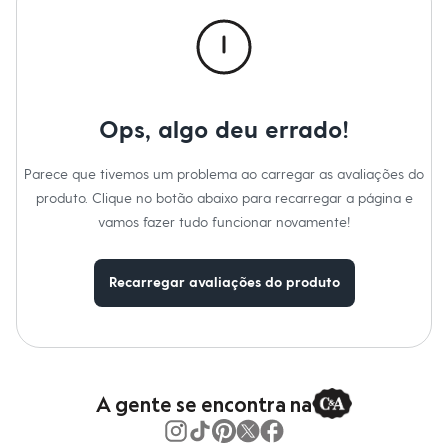
Calças
Casacos e Jaquetas
Jeans
Macacões
Saias
Shorts e Bermudas
Vestidos
Ops, algo deu errado!
Acessórios
Bolsas
Bonés e Chapéus
Parece que tivemos um problema ao carregar as avaliações do
Bijoux
produto. Clique no botão abaixo para recarregar a página e
Cintos
Óculos
vamos fazer tudo funcionar novamente!
Relógios
Calçados
Botas
Recarregar avaliações do produto
Chinelos
Rasteirinhas
Sandálias
Sapatilhas
Tênis
Marcas
City
A gente se encontra na
Clock House
Mindset