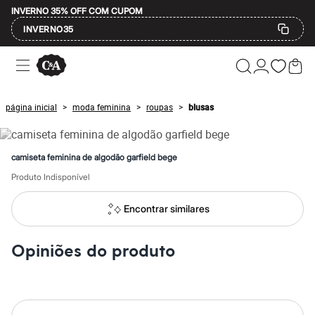
INVERNO 35% OFF COM CUPOM
INVERNO35
Ofertas
Compre por Departamento
Feminino
Masculino
página inicial
moda feminina
roupas
blusas
>
>
>
Infantil
Calçados
Mindse7
Plus Size
camiseta feminina de algodão garfield bege
Até 20% off
Até 40% off
Produto Indisponível
Até 60% off
A partir de 60% off
Encontrar similares
Feminino
Em alta
Inverno
Opiniões do produto
Alfaiataria
Novidades
Roupas
Blusas e Camisetas
Básicos