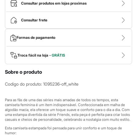
Roupas
Consultar produtos em lojas proximas
Blusas e Camisetas
Básicos
Calças
Consultar frete
Casacos e Jaquetas
Jeans
Macacões
Formas de pagamento
Saias
Shorts e Bermudas
Vestidos
Acessórios
Troca fácil na loja -
GRÁTIS
Bolsas
Bonés e Chapéus
Sobre o produto
Bijoux
Cintos
Óculos
Codigo do produto
:
1095236-off_white
Relógios
Calçados
Botas
Para as fãs de uma das séries mais amadas de todos os tempos, esta
Chinelos
camiseta feminina é um item indispensável. Confeccionada em malha de
algodão macia, ela oferece um toque suave e conforto para o dia a dia. Com
Rasteirinhas
uma estampa divertida da série Friends, esta peça é perfeita para criar looks
Sandálias
casuais e cheios de personalidade, celebrando a nostalgia com muito estilo.
Sapatilhas
Tênis
Esta camiseta estampada foi pensada para unir conforto e um toque de
Marcas
humor: