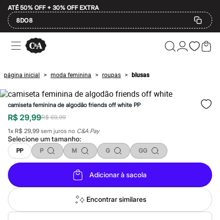
ATÉ 50% OFF + 30% OFF EXTRA
8DO8
Ofertas
Compre por Departamento
Feminino
Masculino
página inicial
moda feminina
roupas
blusas
>
>
>
Infantil
Calçados
Plus Size
camiseta feminina de algodão friends off white PP
2 calçados por R$189
2 peças por R$199
R$ 29,99
R$ 69,99
3 lingeries por R$99
1
x
R$ 29,99
sem juros no
C&A Pay
3 itens de beleza por R$129
Selecione um
tamanho
:
Até 20% off
Até 40% off
PP
P
M
G
GG
Até 60% off
A partir de 60% off
Adicionar à sacola
Feminino
Em alta
Inverno
Encontrar similares
Alfaiataria
Novidades