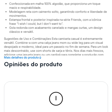
City
Confeccionada em malha 100% algodão, que proporciona um toque
Clock House
macio e respirabilidade.
Mindset
Modelagem reta com caimento solto, garantindo conforto e liberdade de
Sawary
movimentos.
Yessica
Estampa frontal e posterior inspirada na série Friends, com a icônica
Moda esportiva
frase "I wish I could, but I don't want to".
Acessórios
Gola redonda com acabamento canelado e mangas curtas, um design
clássico e versátil.
Blusas
Calçados
Sugestões de Uso e Combinações Esta camiseta casual é extremamente
Leggings
versátil. Combine-a com uma calça jeans mom ou wide leg para um visual
Shorts e Bermudas
despojado e moderno, ideal para um passeio no fim de semana. Para um look
Tops
mais descontraído, use com shorts de sarja e tênis. Nos dias mais frescos,
Moda íntima
adicione uma jaqueta jeans ou um cardigã para completar a produção com
↓
Mais detalhes do produto
estilo.
Calcinhas
Opiniões do produto
Cintas e Modeladores
A gente se encontra na C&A! ❤
Meias
Pijamas
A Modelo veste tamanho P.
Suas medidas são:
Sutiãs e Tops
Altura: 173cm / Busto: 86cm / Cintura: 63cm / Quadril: 94cm.
Moda praia
Biquínis
Informacoes gerais:
Maiôs
Saídas de praia
Material
:
100% algodão
Personagens
Cor
:
Off white
Plus size
Manga
:
Manga Curta
Marcas
:
C&A
Blusas e Camisetas