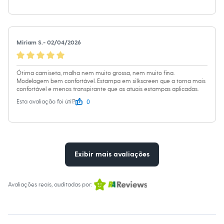
Chinelos
Sapatos
Sandálias e Papetes
Tênis
Moda esportiva
Miriam S.
-
02/04/2026
Acessórios
Bermudas
Camisetas
Ótima camiseta, malha nem muito grossa, nem muito fina.
Calças
Modelagem bem confortável. Estampa em silkscreen que a torna mais
Calçados
confortável e menos transpirante que as atuais estampas aplicadas.
Regatas
0
Esta avaliação foi útil?
Moda íntima
Cuecas
Meias
Pijamas
Moda praia
Personagens
Exibir mais avaliações
Plus size
Blusas e Camisetas
Calças
Camisas
Avaliações reais, auditadas por:
Casacos e Jaquetas
Jeans
Moda esportiva
Shorts e Bermudas