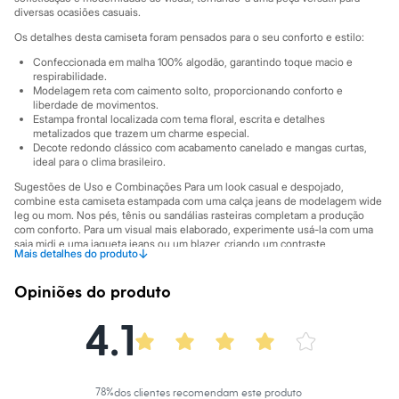
Sawary
diversas ocasiões casuais.
Yessica
Moda esportiva
Os detalhes desta camiseta foram pensados para o seu conforto e estilo:
Acessórios
Confeccionada em malha 100% algodão, garantindo toque macio e
Blusas
respirabilidade.
Calçados
Modelagem reta com caimento solto, proporcionando conforto e
Leggings
liberdade de movimentos.
Shorts e Bermudas
Estampa frontal localizada com tema floral, escrita e detalhes
Tops
metalizados que trazem um charme especial.
Moda íntima
Decote redondo clássico com acabamento canelado e mangas curtas,
ideal para o clima brasileiro.
Calcinhas
Cintas e Modeladores
Sugestões de Uso e Combinações Para um look casual e despojado,
Meias
combine esta camiseta estampada com uma calça jeans de modelagem wide
Pijamas
leg ou mom. Nos pés, tênis ou sandálias rasteiras completam a produção
Sutiãs e Tops
com conforto. Para um visual mais elaborado, experimente usá-la com uma
Moda praia
saia midi e uma jaqueta jeans ou um blazer, criando um contraste
↓
Mais detalhes do produto
interessante entre o casual e o sofisticado.
Biquínis
Maiôs
A gente se encontra na C&A! ❤/38
Opiniões do produto
Saídas de praia
Personagens
A Modelo veste tamanho P.
Suas medidas são:
4.1
Plus size
Altura: 176cm / Busto: 86cm / Cintura: 63cm / Quadril: 94cm.
Blusas e Camisetas
Calças
Informacoes gerais:
Casacos e Jaquetas
Jeans
Material
:
100% algodão
78
%
dos clientes recomendam este produto