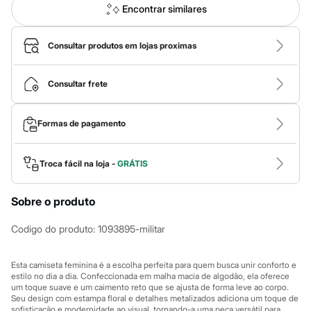
Calças
Encontrar similares
Casacos e Jaquetas
Jeans
Macacões
Consultar produtos em lojas proximas
Saias
Shorts e Bermudas
Vestidos
Consultar frete
Acessórios
Bolsas
Bonés e Chapéus
Formas de pagamento
Bijoux
Cintos
Óculos
Relógios
Troca fácil na loja -
GRÁTIS
Calçados
Botas
Sobre o produto
Chinelos
Rasteirinhas
Sandálias
Codigo do produto
:
1093895-militar
Sapatilhas
Tênis
Marcas
Esta camiseta feminina é a escolha perfeita para quem busca unir conforto e
City
estilo no dia a dia. Confeccionada em malha macia de algodão, ela oferece
um toque suave e um caimento reto que se ajusta de forma leve ao corpo.
Clock House
Seu design com estampa floral e detalhes metalizados adiciona um toque de
Mindset
sofisticação e modernidade ao visual, tornando-a uma peça versátil para