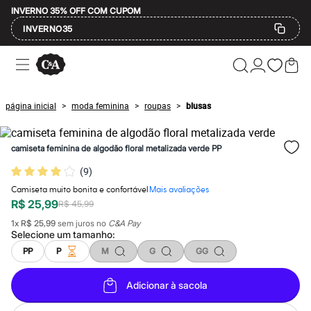
INVERNO 35% OFF COM CUPOM
INVERNO35
Ofertas
Compre por Departamento
Feminino
Masculino
página inicial
moda feminina
roupas
blusas
>
>
>
Infantil
Calçados
Mindse7
camiseta feminina de algodão floral metalizada verde PP
Plus Size
Até 20% off
(
9
)
Até 40% off
Até 60% off
Camiseta muito bonita e confortável
Mais avaliações
A partir de 60% off
R$ 25,99
R$ 45,99
Feminino
1
x
R$ 25,99
sem juros no
C&A Pay
Em alta
Selecione um
tamanho
:
Inverno
Alfaiataria
PP
P
M
G
GG
Novidades
Roupas
Adicionar à sacola
Blusas e Camisetas
Básicos