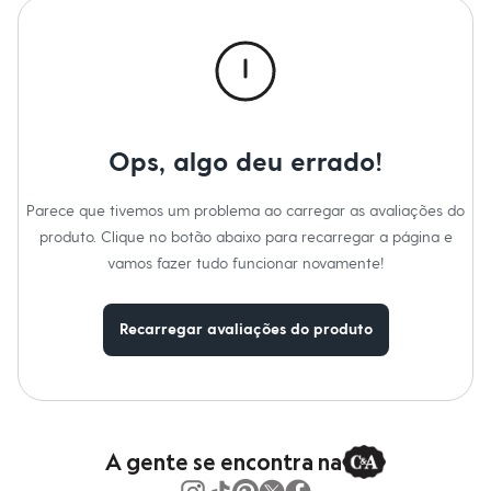
Calças
Casacos e Jaquetas
Jeans
Macacões
Saias
Shorts e Bermudas
Vestidos
Acessórios
Ops, algo deu errado!
Bolsas
Bonés e Chapéus
Bijoux
Parece que tivemos um problema ao carregar as avaliações do
Cintos
produto. Clique no botão abaixo para recarregar a página e
Óculos
Relógios
vamos fazer tudo funcionar novamente!
Calçados
Botas
Chinelos
Recarregar avaliações do produto
Rasteirinhas
Sandálias
Sapatilhas
Tênis
Marcas
City
Clock House
A gente se encontra na
Mindset