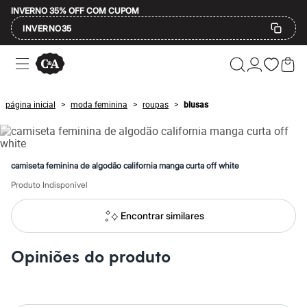
INVERNO 35% OFF COM CUPOM
INVERNO35
Ofertas
Compre por Departamento
Feminino
Masculino
página inicial
moda feminina
roupas
blusas
>
>
>
Infantil
Calçados
Mindse7
Plus Size
Até 20% off
camiseta feminina de algodão california manga curta off white
Até 40% off
Até 60% off
Produto Indisponível
A partir de 60% off
Feminino
Encontrar similares
Em alta
Inverno
Alfaiataria
Opiniões do produto
Novidades
Roupas
Blusas e Camisetas
Básicos