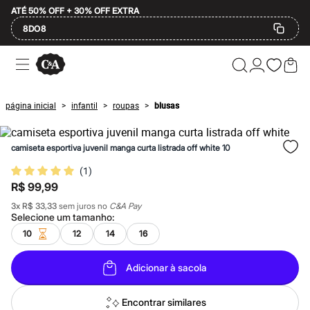
ATÉ 50% OFF + 30% OFF EXTRA
8DO8
Ofertas
Compre por Departamento
Feminino
Masculino
página inicial
infantil
roupas
blusas
>
>
>
Infantil
Calçados
Mindse7
camiseta esportiva juvenil manga curta listrada off white 10
Plus Size
Até 20% off
(
1
)
Até 40% off
R$ 99,99
Até 60% off
A partir de 60% off
3
x
R$ 33,33
sem juros no
C&A Pay
Feminino
Selecione um
tamanho
:
Em alta
10
12
14
16
Inverno
Alfaiataria
Novidades
Adicionar à sacola
Roupas
Blusas e Camisetas
Básicos
Encontrar similares