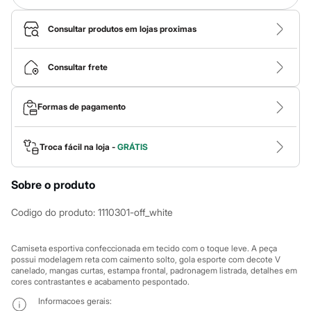
Calças
Casacos e Jaquetas
Jeans
Consultar produtos em lojas proximas
Macacões
Saias
Shorts e Bermudas
Consultar frete
Vestidos
Acessórios
Bolsas
Formas de pagamento
Bonés e Chapéus
Bijoux
Cintos
Troca fácil na loja -
GRÁTIS
Óculos
Relógios
Calçados
Sobre o produto
Botas
Chinelos
Codigo do produto
:
1110301-off_white
Rasteirinhas
Sandálias
Sapatilhas
Camiseta esportiva confeccionada em tecido com o toque leve. A peça
Tênis
possui modelagem reta com caimento solto, gola esporte com decote V
Marcas
canelado, mangas curtas, estampa frontal, padronagem listrada, detalhes em
City
cores contrastantes e acabamento pespontado.
Clock House
Mindset
Informacoes gerais: