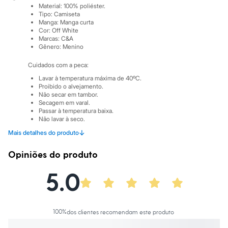
Sawary
Material
:
100% poliéster.
Yessica
Tipo
:
Camiseta
Moda esportiva
Manga
:
Manga curta
Acessórios
Cor
:
Off White
Blusas
Marcas
:
C&A
Gênero
:
Menino
Calçados
Leggings
Cuidados com a peca:
Shorts e Bermudas
Tops
Lavar à temperatura máxima de 40ºC.
Moda íntima
Proibido o alvejamento.
Calcinhas
Não secar em tambor.
Cintas e Modeladores
Secagem em varal.
Passar à temperatura baixa.
Meias
Não lavar à seco.
Pijamas
Sutiãs e Tops
↓
Mais detalhes do produto
Moda praia
Biquínis
Opiniões do produto
Maiôs
Saídas de praia
5.0
Personagens
Plus size
Blusas e Camisetas
Calças
Casacos e Jaquetas
100
%
dos clientes recomendam este produto
Jeans