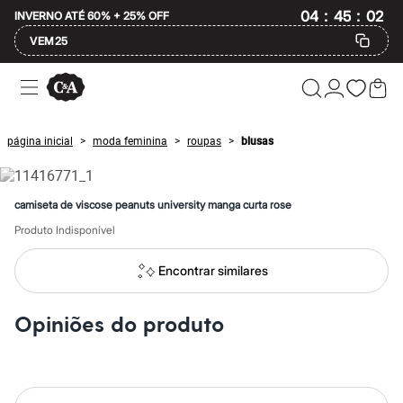
:
:
04
45
02
INVERNO ATÉ 60% + 25% OFF
VEM25
Ofertas
Compre por Departamento
Feminino
Masculino
página inicial
moda feminina
roupas
blusas
>
>
>
Infantil
Calçados
Mindse7
Plus Size
camiseta de viscose peanuts university manga curta rose
Até 20% off
Até 40% off
Produto Indisponível
Até 60% off
A partir de 60% off
Encontrar similares
Feminino
Em alta
Inverno
Opiniões do produto
Alfaiataria
Novidades
Roupas
Blusas e Camisetas
Básicos