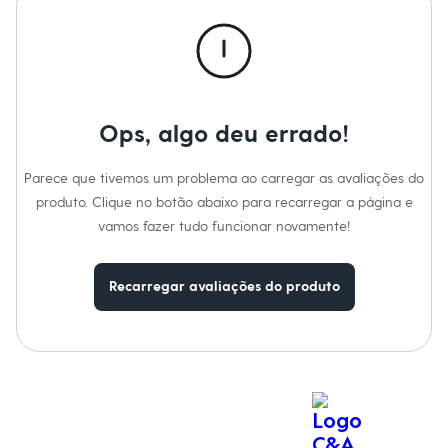
Calças
Casacos e Jaquetas
Jeans
Macacões
Saias
Shorts e Bermudas
Vestidos
Ops, algo deu errado!
Acessórios
Bolsas
Bonés e Chapéus
Parece que tivemos um problema ao carregar as avaliações do
Bijoux
produto. Clique no botão abaixo para recarregar a página e
Cintos
Óculos
vamos fazer tudo funcionar novamente!
Relógios
Calçados
Botas
Recarregar avaliações do produto
Chinelos
Rasteirinhas
Sandálias
Sapatilhas
Tênis
Marcas
City
Clock House
Mindset