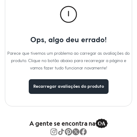
Roupas
Blusas e Camisetas
Básicos
Calças
Casacos e Jaquetas
Jeans
Macacões
Ops, algo deu errado!
Saias
Shorts e Bermudas
Vestidos
Parece que tivemos um problema ao carregar as avaliações do
Acessórios
produto. Clique no botão abaixo para recarregar a página e
Bolsas
Bonés e Chapéus
vamos fazer tudo funcionar novamente!
Bijoux
Cintos
Óculos
Recarregar avaliações do produto
Relógios
Calçados
Botas
Chinelos
Rasteirinhas
Sandálias
Sapatilhas
A gente se encontra na
Tênis
Marcas