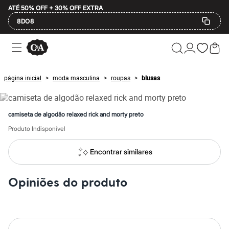
ATÉ 50% OFF + 30% OFF EXTRA
8DO8
Ofertas
Compre por Departamento
Feminino
Masculino
página inicial
moda masculina
roupas
blusas
>
>
>
Infantil
Calçados
Mindse7
Plus Size
camiseta de algodão relaxed rick and morty preto
Até 20% off
Até 40% off
Produto Indisponível
Até 60% off
A partir de 60% off
Encontrar similares
Feminino
Em alta
Inverno
Opiniões do produto
Alfaiataria
Novidades
Roupas
Blusas e Camisetas
Básicos