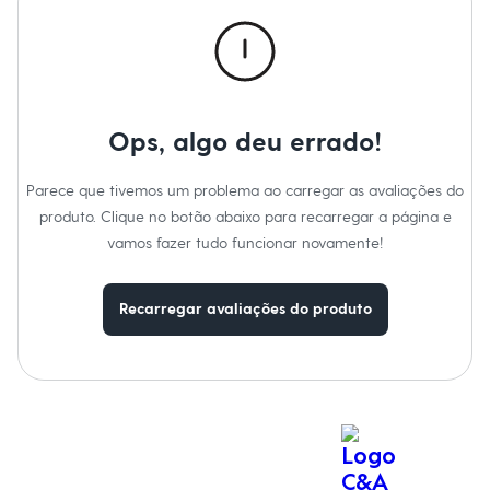
Calças
Casacos e Jaquetas
Jeans
Macacões
Saias
Shorts e Bermudas
Vestidos
Ops, algo deu errado!
Acessórios
Bolsas
Bonés e Chapéus
Parece que tivemos um problema ao carregar as avaliações do
Bijoux
produto. Clique no botão abaixo para recarregar a página e
Cintos
Óculos
vamos fazer tudo funcionar novamente!
Relógios
Calçados
Botas
Recarregar avaliações do produto
Chinelos
Rasteirinhas
Sandálias
Sapatilhas
Tênis
Marcas
City
Clock House
Mindset