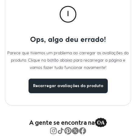
Roupas
Blusas e Camisetas
Básicos
Calças
Casacos e Jaquetas
Jeans
Macacões
Ops, algo deu errado!
Saias
Shorts e Bermudas
Vestidos
Parece que tivemos um problema ao carregar as avaliações do
Acessórios
produto. Clique no botão abaixo para recarregar a página e
Bolsas
Bonés e Chapéus
vamos fazer tudo funcionar novamente!
Bijoux
Cintos
Óculos
Recarregar avaliações do produto
Relógios
Calçados
Botas
Chinelos
Rasteirinhas
Sandálias
Sapatilhas
A gente se encontra na
Tênis
Marcas