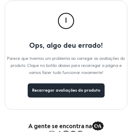
Calças
Casacos e Jaquetas
Jeans
Macacões
Saias
Shorts e Bermudas
Vestidos
Acessórios
Bolsas
Ops, algo deu errado!
Bonés e Chapéus
Bijoux
Parece que tivemos um problema ao carregar as avaliações do
Cintos
Óculos
produto. Clique no botão abaixo para recarregar a página e
Relógios
vamos fazer tudo funcionar novamente!
Calçados
Botas
Chinelos
Recarregar avaliações do produto
Rasteirinhas
Sandálias
Sapatilhas
Tênis
Marcas
City
Clock House
A gente se encontra na
Mindset