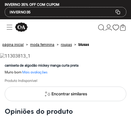
INVERNO 35% OFF COM CUPOM
INVERNO35
Ofertas
Compre por Departamento
Feminino
Masculino
página inicial
moda feminina
roupas
blusas
>
>
>
Infantil
Calçados
Mindse7
Plus Size
camiseta de algodão mickey manga curta preta
Até 20% off
Muito bom
Mais avaliações
Até 40% off
Até 60% off
Produto Indisponível
A partir de 60% off
Feminino
Encontrar similares
Em alta
Inverno
Alfaiataria
Opiniões do produto
Novidades
Roupas
Blusas e Camisetas
Básicos