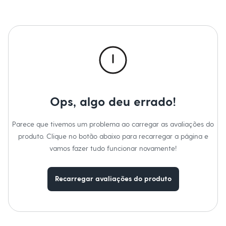
Sawary
Yessica
Moda esportiva
Acessórios
Blusas
Calçados
Leggings
Shorts e Bermudas
Tops
Moda íntima
Calcinhas
Ops, algo deu errado!
Cintas e Modeladores
Meias
Pijamas
Parece que tivemos um problema ao carregar as avaliações do
Sutiãs e Tops
produto. Clique no botão abaixo para recarregar a página e
Moda praia
Biquínis
vamos fazer tudo funcionar novamente!
Maiôs
Saídas de praia
Personagens
Recarregar avaliações do produto
Plus size
Blusas e Camisetas
Calças
Casacos e Jaquetas
Jeans