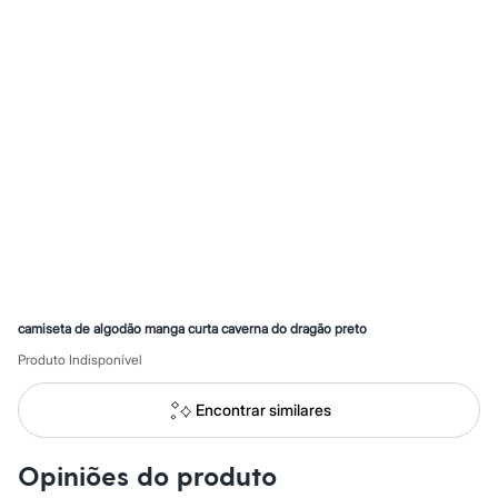
Calças
Casacos e Jaquetas
Jeans
Macacões
Saias
Shorts e Bermudas
Vestidos
Acessórios
Bolsas
Bonés e Chapéus
Bijoux
Cintos
Óculos
Relógios
Calçados
Botas
Chinelos
camiseta de algodão manga curta caverna do dragão preto
Rasteirinhas
Produto Indisponível
Sandálias
Sapatilhas
Tênis
Encontrar similares
Marcas
City
Clock House
Opiniões do produto
Mindset