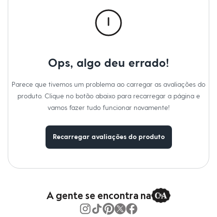
Calças
Casacos e Jaquetas
Jeans
Macacões
Saias
Shorts e Bermudas
Vestidos
Ops, algo deu errado!
Acessórios
Bolsas
Bonés e Chapéus
Parece que tivemos um problema ao carregar as avaliações do
Bijoux
produto. Clique no botão abaixo para recarregar a página e
Cintos
Óculos
vamos fazer tudo funcionar novamente!
Relógios
Calçados
Botas
Recarregar avaliações do produto
Chinelos
Rasteirinhas
Sandálias
Sapatilhas
Tênis
Marcas
City
A gente se encontra na
Clock House
Mindset