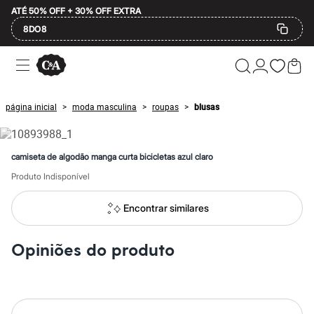
ATÉ 50% OFF + 30% OFF EXTRA
8DO8
Ofertas
Compre por Departamento
Feminino
Masculino
página inicial
moda masculina
roupas
blusas
>
>
>
Infantil
Calçados
Mindse7
Plus Size
camiseta de algodão manga curta bicicletas azul claro
Até 20% off
Até 40% off
Produto Indisponível
Até 60% off
A partir de 60% off
Encontrar similares
Feminino
Em alta
Inverno
Opiniões do produto
Alfaiataria
Novidades
Roupas
Blusas e Camisetas
Básicos