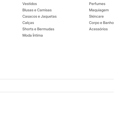
Vestidos
Perfumes
Blusas e Camisas
Maquiagem
Casacos e Jaquetas
Skincare
Calças
Corpo e Banho
Shorts e Bermudas
Acessórios
Moda Íntima
Baixe o app
Google store
Apple store