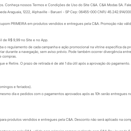
Formas de pagamento
dos. Conheça nossos Termos e Condições de Uso do Site C&A. C&A Modas SA. Fale
Todas as vantagens
ay
eda Araguaia, 1222, Alphaville - Barueri - SP Cep: 06455-000 CNPJ 45.242.914/00
Minha C&A
rtão
Cupons de desconto
cupom PRIMEIRA em produtos vendidos e entregues pela C&A. Promoção não válida p
Cartão presente
atórios
Sobre o cartão presente
nceira
l de R$ 9,99 no Site e no App.
de
iba o regulamento de cada campanha e ação promocional na vitrine específica da
iar durante a navegação, sem aviso prévio. Pode também ocorrer divergência entre
de compras.
 e Retire. O prazo de retirada é de até 1 dia útil após a aprovação do pagamento. 
omingos e feriados).
mesmo dia e pedidos com o pagamentos aprovados após as 10h serão entregues no 
Segurança e qualidade
ara produtos vendidos e entregues pela C&A. Desconto não será aplicado na compr