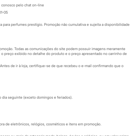
Atendimento
 conosco pelo chat on-line
01-05
Ajuda
Fale conosco
ara perfumes prestígio. Promoção não cumulativa e sujeita a disponibilidade
Nossas lojas
Nossas lojas plus size
Central de ética
 promoção. Todas as comunicações do site podem possuir imagens meramente
 o preço exibido no detalhe do produto e o preço apresentado no carrinho de
Eventos
Antes de ir à loja, certifique-se de que recebeu o e-mail confirmando que o
Especial Dia dos Pais
dia seguinte (exceto domingos e feriados).
a de eletrônicos, relógios, cosméticos e itens em promoção.