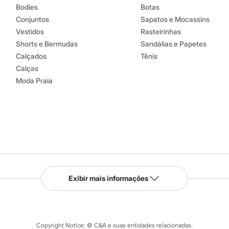
Bodies
Botas
Conjuntos
Sapatos e Mocassins
Vestidos
Rasteirinhas
Shorts e Bermudas
Sandálias e Papetes
Calçados
Tênis
Calças
Moda Praia
Serviços
Exibir mais informações
Tipos de serviços
o C&A
Clique e retire
Trocas e devoluções
ograma
Copyright Notice: © C&A e suas entidades relacionadas.