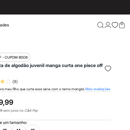
dades
Confira 
F - CUPOM 8DO8
a de algodão juvenil manga curta one piece off
(
8
)
pra meu filho que curte essa série com o tema mangás.
Mais avaliações
9,99
99
sem juros no
C&A Pay
ne um
tamanho
: