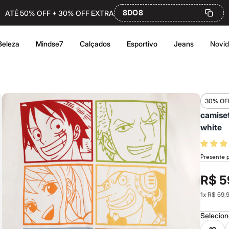
8DO8
ATÉ 50% OFF + 30% OFF EXTRA
Beleza
Mindse7
Calçados
Esportivo
Jeans
Novi
30% OF
camiset
white
Presente 
R$ 5
1
x
R$ 59,
Selecio