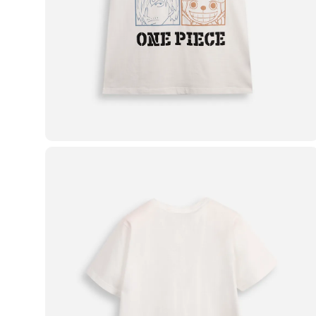
Casacos e Jaquetas
Jeans
Macacões
Saias
Shorts e Bermudas
Vestidos
Acessórios
Bolsas
Bonés e Chapéus
Bijoux
Cintos
Óculos
Relógios
Calçados
Botas
Chinelos
Rasteirinhas
Sandálias
Sapatilhas
Tênis
Marcas
City
Clock House
Mindset
Sawary