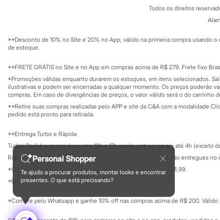
Política de privacidade
Sonic
Todos os direitos reserva
Trabalhe conosco
C&A Pay
Stitch
Sobre o C&A P
Alam
Sustentabilidade
Beleza
Solicite seu ca
Kits
Mapa do site
**Desconto de 10% no Site e 20% no App, válido na primeira compra usando o 
Perfumes árabes
Governança
Investidores
de estoque.
Novidades
Ouvidoria / Rel
Sala de imprensa
Cabelos
Educação fina
**FRETE GRÁTIS no Site e no App em compras acima de R$ 279. Frete fixo Brasi
Condicionador
Privacidade
Escovas e Pentes
Sustentabilida
*Promoções válidas enquanto durarem os estoques, em itens selecionados. Sa
Configuração de cookies
Finalizadores
ilustrativas e podem ser encerradas a qualquer momento. Os preços poderão var
Minha privacidade
compras. Em caso de divergências de preços, o valor válido será o do carrinho 
Shampoo
Tratamento
**Retire suas compras realizadas pelo APP e site da C&A com a modalidade Clique
Cuidados com o corpo
pedido está pronto para retirada.
Hidratante
Protetor solar
**Entrega Turbo e Rápida
Tratamento
Turbo: Pedidos aprovados entre 10h e 17h, serão entregues em até 4h (exceto d
Cuidados com o rosto
Esfoliante
Personal Shopper
Rápida: Pedidos com os pagamentos aprovados até as 10h, serão entregues no 
Hidratante
*O valor do frete para o turbo é R$ 24,99 e para a rápida é R$ 14,99.
Te ajudo a procurar produtos, montar looks e encontrar
Protetor solar
Formas de pagamento
presentes. O que está precisando?
*Essa condição ainda não estará disponível em todas as lojas.
Tônicos
Maquiagens
*Compre pelo Whatsapp e ganhe 10% off nas compras acima de R$ 200. Válido p
Base
Batom