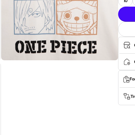
10
Fo
Tr