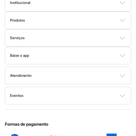
Todos os produtos
Institucional
Infantil
Sobre a C&A
Em alta
Arrumadinho para os meninos
Produtos
Fornecedores
Romântico para as meninas
Cartão C&A
Inverno
Termos e condições
Sobre o cartão C&A
Novidades
Serviços
Política de privacidade
Roupas menina
C&A&VC
0 a 24 meses
Tipos de serviços
Trabalhe conosco
Conheça o programa
1 a 5 anos
Baixe o app
Clique e retire
4 a 12 anos
Sustentabilidade
C&A Pay
10 a 16 anos
Google store
Trocas e devoluções
Sobre o C&A Pay
Roupas menino
Mapa do site
0 a 24 meses
Apple store
Formas de pagamento
Atendimento
Solicite seu cartão
1 a 5 anos
Investidores
Ajuda
4 a 12 anos
Todas as vantagens
Governança
Sala de imprensa
10 a 16 anos
Fale conosco
Minha C&A
Acessórios
Eventos
Ouvidoria / Relatórios
Privacidade
Recém-nascido
Nossas lojas
Especial Dia dos Pais
Cupons de desconto
Configuração de cookies
Bolsas e Mochilas
Educação financeira
Chapéus
Nossas lojas plus size
Cartão presente
Minha privacidade
Sustentabilidade
Calçados
Sobre o cartão presente
Botas
Central de ética
Formas de pagamento
Chinelos
Pantufas