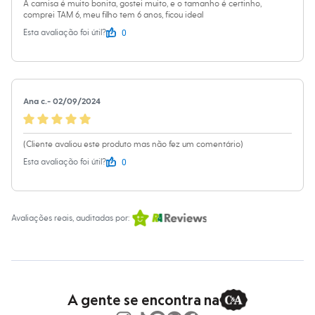
Sawary
A camisa é muito bonita, gostei muito, e o tamanho é certinho,
Yessica
comprei TAM 6, meu filho tem 6 anos, ficou ideal
Moda esportiva
0
Esta avaliação foi útil?
Acessórios
Blusas
Calçados
Leggings
Shorts e Bermudas
Ana c.
-
02/09/2024
Tops
Moda íntima
Calcinhas
Cintas e Modeladores
(Cliente avaliou este produto mas não fez um comentário)
Meias
0
Esta avaliação foi útil?
Pijamas
Sutiãs e Tops
Moda praia
Biquínis
Maiôs
Avaliações reais, auditadas por:
Saídas de praia
Personagens
Plus size
Blusas e Camisetas
Calças
Casacos e Jaquetas
A gente se encontra na
Jeans