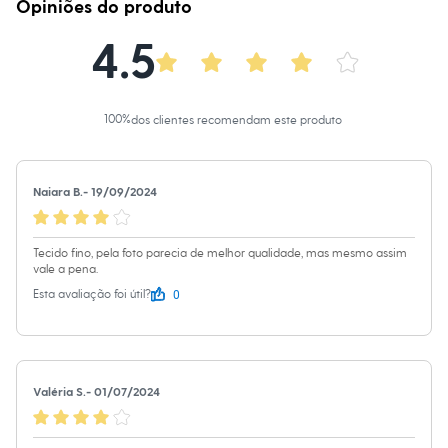
Calças
Opiniões do produto
Casacos e Jaquetas
Jeans
4.5
Macacões
Saias
Shorts e Bermudas
Vestidos
100
%
dos clientes recomendam este produto
Acessórios
Bolsas
Bonés e Chapéus
Bijoux
Naiara B.
-
19/09/2024
Cintos
Óculos
Relógios
Calçados
Tecido fino, pela foto parecia de melhor qualidade, mas mesmo assim
vale a pena.
Botas
Chinelos
0
Esta avaliação foi útil?
Rasteirinhas
Sandálias
Sapatilhas
Tênis
Marcas
Valéria S.
-
01/07/2024
City
Clock House
Mindset