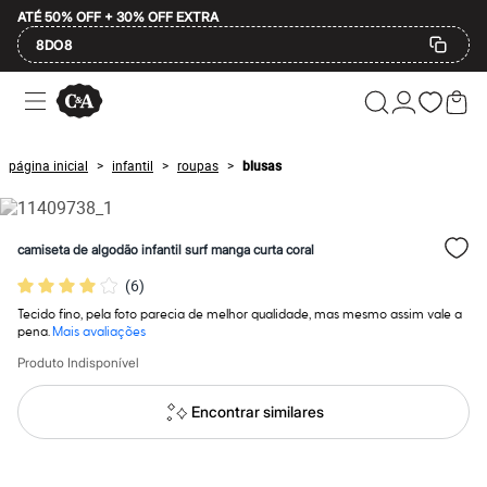
ATÉ 50% OFF + 30% OFF EXTRA
8DO8
Ofertas
Compre por Departamento
Feminino
Masculino
página inicial
infantil
roupas
blusas
>
>
>
Infantil
Calçados
Mindse7
Plus Size
camiseta de algodão infantil surf manga curta coral
Até 20% off
Até 40% off
(
6
)
Até 60% off
A partir de 60% off
Tecido fino, pela foto parecia de melhor qualidade, mas mesmo assim vale a
Feminino
pena.
Mais avaliações
Em alta
Produto Indisponível
Inverno
Alfaiataria
Novidades
Encontrar similares
Roupas
Blusas e Camisetas
Básicos