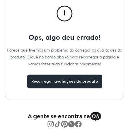
Roupas
Blusas e Camisetas
Básicos
Calças
Casacos e Jaquetas
Jeans
Macacões
Ops, algo deu errado!
Saias
Shorts e Bermudas
Vestidos
Parece que tivemos um problema ao carregar as avaliações do
Acessórios
produto. Clique no botão abaixo para recarregar a página e
Bolsas
Bonés e Chapéus
vamos fazer tudo funcionar novamente!
Bijoux
Cintos
Óculos
Recarregar avaliações do produto
Relógios
Calçados
Botas
Chinelos
Rasteirinhas
Sandálias
Sapatilhas
A gente se encontra na
Tênis
Marcas